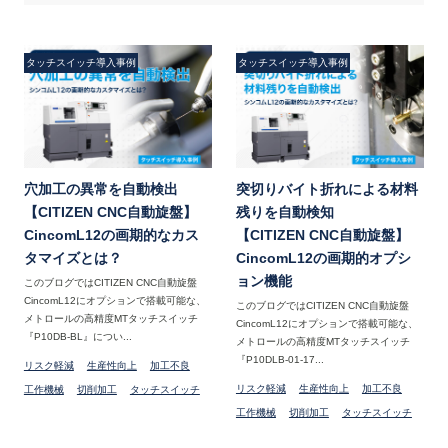
タッチスイッチ導入事例
タッチスイッチ導入事例
穴加工の異常を自動検出
突切りバイト折れによる材料
【CITIZEN CNC自動旋盤】
残りを自動検知
CincomL12の画期的なカス
【CITIZEN CNC自動旋盤】
タマイズとは？
CincomL12の画期的オプシ
ョン機能
このブログではCITIZEN CNC自動旋盤
CincomL12にオプションで搭載可能な、
このブログではCITIZEN CNC自動旋盤
メトロールの高精度MTタッチスイッチ
CincomL12にオプションで搭載可能な、
『P10DB-BL』につい...
メトロールの高精度MTタッチスイッチ
『P10DLB-01-17...
リスク軽減
生産性向上
加工不良
リスク軽減
生産性向上
加工不良
工作機械
切削加工
タッチスイッチ
工作機械
切削加工
タッチスイッチ