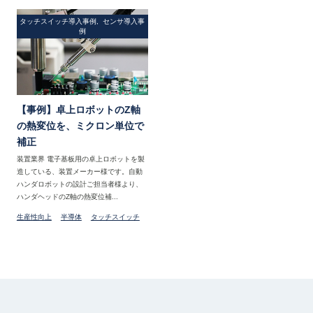
タッチスイッチ導入事例, センサ導入事
例
【事例】卓上ロボットのZ軸
の熱変位を、ミクロン単位で
補正
装置業界 電子基板用の卓上ロボットを製
造している、装置メーカー様です。自動
ハンダロボットの設計ご担当者様より、
ハンダヘッドのZ軸の熱変位補...
生産性向上
半導体
タッチスイッチ