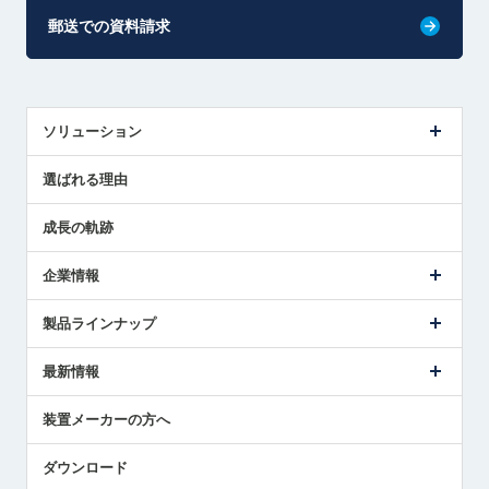
郵送での資料請求
ソリューション
センサ導入事例
選ばれる理由
解決策提案
成長の軌跡
企業情報
会社概要
製品ラインナップ
ごあいさつ
メトロールの事業
タッチスイッチ製品
最新情報
受賞履歴
ツールセッタ製品
メディア掲載
タッチプローブ製品
ニュースリリース
装置メーカーの方へ
採用情報
エアマイクロセンサ製品
メトロールの技術
国/地域/言語
アプリケーション
ダウンロード
社員ブログ