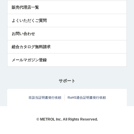
展示会レポート
販売代理店一覧
中小企業のBCP地震対策
センサのテクニカルガイド
よくいただくご質問
社長ブログ
お問い合わせ
総合カタログ無料請求
メールマガジン登録
サポート
非該当証明書発行依頼
RoHS適合証明書発行依頼
© METROL Inc. All Rights Reserved.