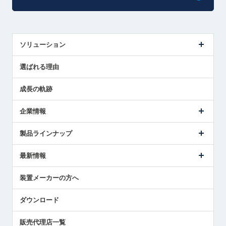
ソリューション
センサ導入事例
選ばれる理由
解決策提案
成長の軌跡
企業情報
会社概要
製品ラインナップ
ごあいさつ
メトロールの事業
タッチスイッチ製品
最新情報
受賞履歴
ツールセッタ製品
メディア掲載
タッチプローブ製品
ニュースリリース
装置メーカーの方へ
採用情報
エアマイクロセンサ製品
メトロールの技術
国/地域/言語
アプリケーション
ダウンロード
社員ブログ
展示会レポート
販売代理店一覧
中小企業のBCP地震対策