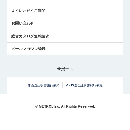
センサのテクニカルガイド
よくいただくご質問
社長ブログ
お問い合わせ
総合カタログ無料請求
メールマガジン登録
サポート
非該当証明書発行依頼
RoHS適合証明書発行依頼
© METROL Inc. All Rights Reserved.