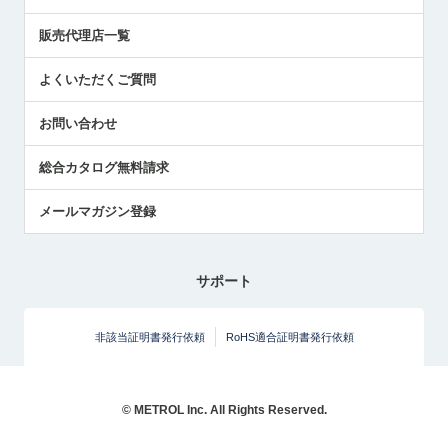
展示会レポート
販売代理店一覧
中小企業のBCP地震対策
センサのテクニカルガイド
よくいただくご質問
社長ブログ
お問い合わせ
総合カタログ無料請求
メールマガジン登録
サポート
非該当証明書発行依頼
RoHS適合証明書発行依頼
© METROL Inc. All Rights Reserved.