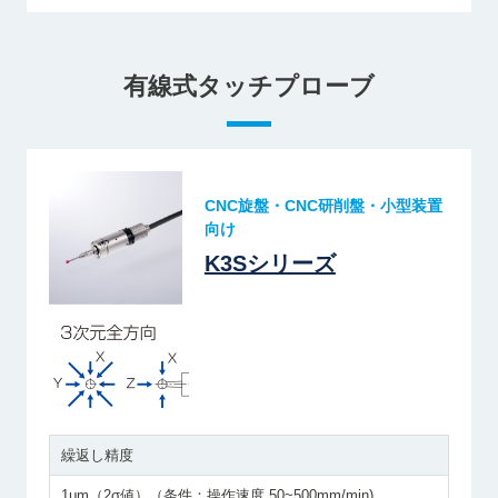
有線式タッチプローブ
CNC旋盤・CNC研削盤・小型装置
向け
K3Sシリーズ
繰返し精度
1μm（2σ値）（条件：操作速度 50~500mm/min)