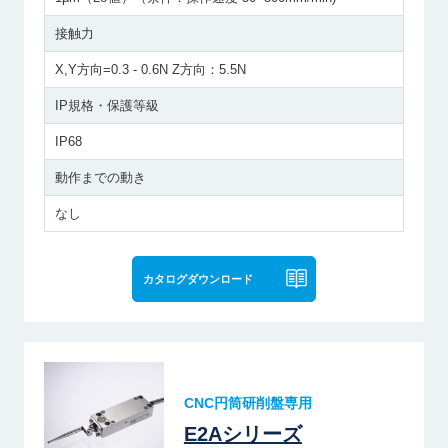
接触力
X,Y方向=0.3 - 0.6N Z方向：5.5N
IP規格・保護等級
IP68
動作までの動き
なし
カタログダウンロード
CNC円筒研削盤専用
E2Aシリーズ