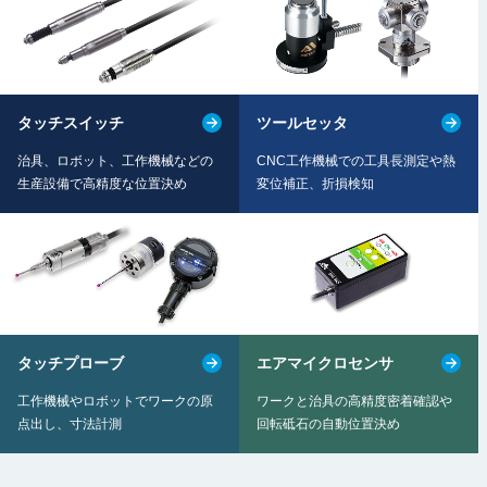
ツールセッタ
タッチスイッチ
CNC工作機械での工具長測定や
熱
治具、ロボット、工作機械などの
変位補正、折損検知
生産設備で高精度な位置決め
タッチプローブ
エアマイクロセンサ
工作機械やロボットでワークの
原
ワークと治具の高精度密着確認や
点出し、寸法計測
回転砥石の自動位置決め