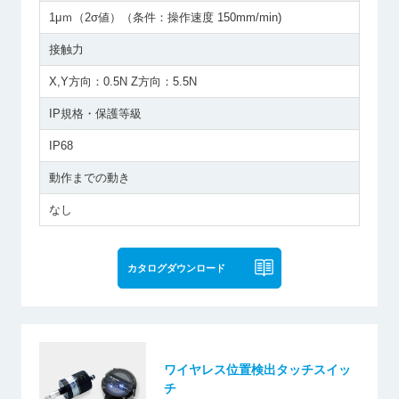
1μｍ（2σ値）（条件：操作速度 150mm/min)
接触力
X,Y方向：0.5N Z方向：5.5N
IP規格・保護等級
IP68
動作までの動き
なし
カタログダウンロード
ワイヤレス位置検出タッチスイッ
チ