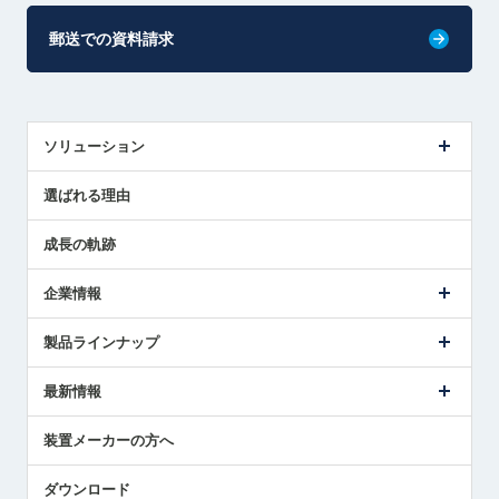
郵送での資料請求
ソリューション
センサ導入事例
選ばれる理由
解決策提案
成長の軌跡
企業情報
会社概要
製品ラインナップ
ごあいさつ
メトロールの事業
タッチスイッチ製品
最新情報
受賞履歴
ツールセッタ製品
メディア掲載
タッチプローブ製品
ニュースリリース
装置メーカーの方へ
採用情報
エアマイクロセンサ製品
メトロールの技術
国/地域/言語
アプリケーション
ダウンロード
社員ブログ