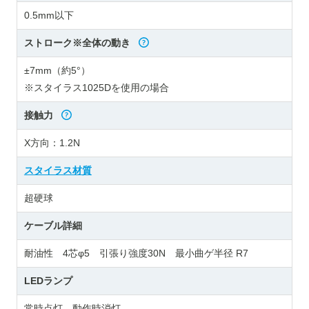
0.5mm以下
ストローク※全体の動き
±7mm（約5°）
※スタイラス1025Dを使用の場合
接触力
X方向：1.2N
スタイラス材質
超硬球
ケーブル詳細
耐油性 4芯φ5 引張り強度30N 最小曲ゲ半径 R7
LEDランプ
常時点灯 動作時消灯