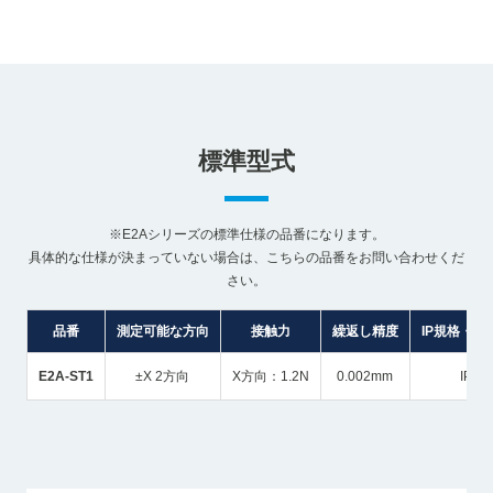
標準型式
※E2Aシリーズの標準仕様の品番になります。
具体的な仕様が決まっていない場合は、こちらの品番をお問い合わせくだ
さい。
品番
測定可能な方向
接触力
繰返し精度
IP規格・保
E2A-ST1
±X 2方向
X方向：1.2N
0.002mm
IP67