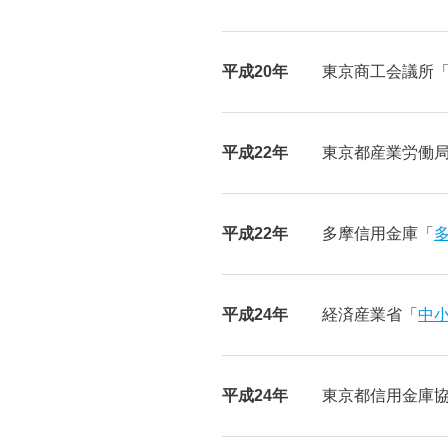
平成20年
東京商⼯会議所
平成22年
東京都産業労働局
平成22年
多摩信⽤⾦庫「
平成24年
経済産業省「
中⼩
平成24年
東京都信用金庫