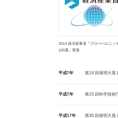
2014 経済産業省『グローバルニッ
100選』受賞
平成7年
第19 回発明⼤賞
平成7年
第15 回科学技術
平成17年
第30 回発明⼤