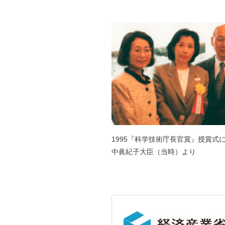
1995『科学技術庁長官賞』授賞式
中眞紀子大臣（当時）より