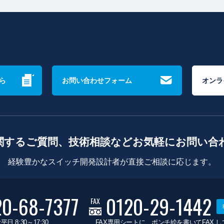
ら
お問い合わせフォーム
オンラ
関するご質問、技術相談などお気軽にお問い合
経験豊かなスイッチ開発設計者が直接ご相談に応じます。
20-68-7377
0120-29-1442
FAX
平日 8:30～17:30
FAX専用シートに、ポンチ絵を書いてFAX 