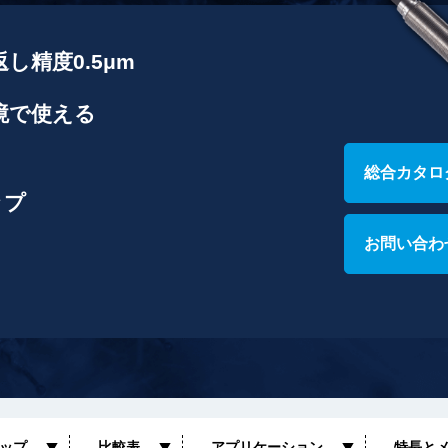
精度0.5μm
境で使える
総合カタログ
ップ
お問い合わ
ップ
比較表
アプリケーション
特長と