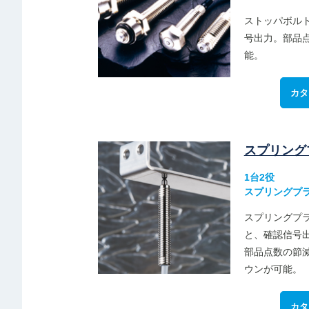
ストッパボル
号出力。部品
能。
カタ
スプリング
1台2役
スプリングプ
スプリングプ
と、確認信号
部品点数の節
ウンが可能。
カタ