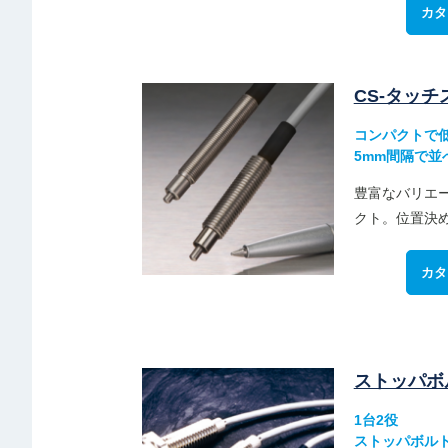
カタ
CS-タッチ
コンパクトで
5mm間隔で並
豊富なバリエ
クト。位置決
カタ
ストッパボ
1台2役
ストッパボル