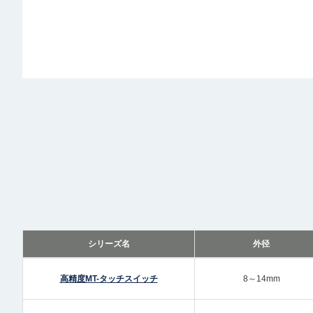
シリーズ名
外径
高精度MT-タッチスイッチ
8～14mm