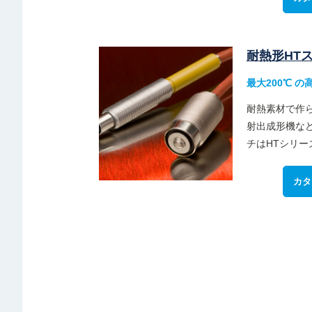
耐熱形HT
最大200℃ 
耐熱素材で作
射出成形機な
チはHTシリー
カタ