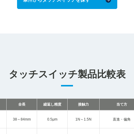
タッチスイッチ製品比較表
全長
繰返し精度
接触力
当て方
38～84mm
0.5μm
1N～1.5N
直進・偏角