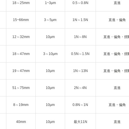
18～25mm
1~3μm
0.5～0.8N
直進
15~66mm
3～5μm
1N～1.5N
直進・偏角
12～32mm
10μm
1N～8N
直進・偏角・摺
18～47mm
3～10μm
0.5N～1.5N
直進・偏角・摺
19～47mm
10μm
1N～13N
直進・偏角・摺
51～75mm
10μm
2N～4N
直進
8～19mm
10μm
0.8N～1N
直進・偏角
40mm
10μm
最大11N
直進