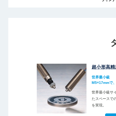
超小形高精
世界最小級
M5×17mm
世界最小級サイ
たスペースで
を実現。