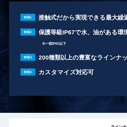
接触式だから実現できる最大繰返し
特長1
保護等級IP67で水、油がある環
特長2
※一部IP65以下
200種類以上の豊富なラインナ
特長3
カスタマイズ対応可
特長4
ラインナ