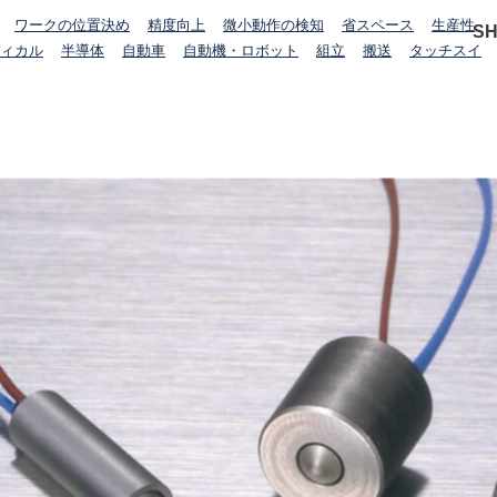
ワークの位置決め
精度向上
微小動作の検知
省スペース
生産性
S
ィカル
半導体
自動車
自動機・ロボット
組立
搬送
タッチスイ