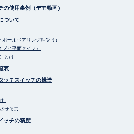
チの使用事例（デモ動画）
について
けとボールベアリング軸受け）
タイプと平面タイプ）
級）とは
覧表
タッチスイッチの構造
動作
させる力
イッチの精度