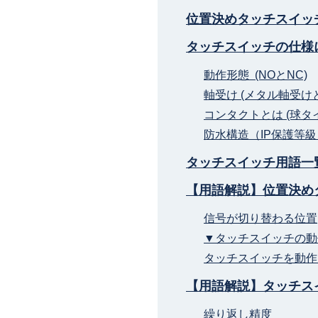
位置決めタッチスイッ
タッチスイッチの仕様
動作形態 (NOとNC)
軸受け (メタル軸受
コンタクトとは (球
防水構造（IP保護等
タッチスイッチ用語一
【用語解説】位置決め
信号が切り替わる位置
▼タッチスイッチの
タッチスイッチを動作
【用語解説】タッチス
繰り返し精度