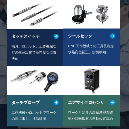
ツールセッタ
タッチスイッチ
CNC工作機械での工具長測定
治具、ロボット、工作機械な
や
熱変位補正、折損検知
どの
生産設備で高精度な位置
決め
タッチプローブ
エアマイクロセンサ
工作機械やロボットでワーク
ワークと治具の高精度密着確
の
原点出し、寸法計測
認や
回転砥石の自動位置決め