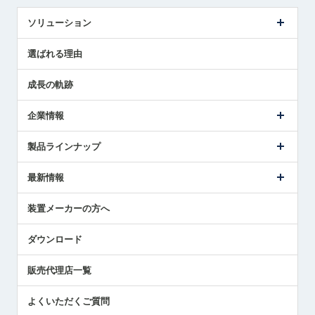
ソリューション
センサ導入事例
選ばれる理由
解決策提案
成長の軌跡
企業情報
会社概要
製品ラインナップ
ごあいさつ
メトロールの事業
タッチスイッチ製品
最新情報
受賞履歴
ツールセッタ製品
メディア掲載
タッチプローブ製品
ニュースリリース
装置メーカーの方へ
採用情報
エアマイクロセンサ製品
メトロールの技術
国/地域/言語
アプリケーション
ダウンロード
社員ブログ
展示会レポート
販売代理店一覧
中小企業のBCP地震対策
センサのテクニカルガイド
よくいただくご質問
社長ブログ