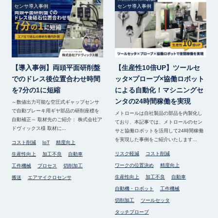
センサ導入事例
センサ導入事例
【導入事例】両頭平面研削盤
【生産性10倍UP】ツールセ
でのドレス後位置合わせ時間
ッタ×プローブ×協働ロボット
を7分の1に短縮
による自動化！マシニングセ
ンタの24時間稼働を実現
～数値出力可能な空圧式ギャップセンサ
で自動ブレーキ用ギヤ部品の研削座標を
メトロールは自社製品の部品を内製化し
自動補正～ 取材先のご紹介： 株式会社ア
ており、本記事では、メトロールのセン
ドヴィックス様 取材に...
サと協働ロボットを活用して24時間稼働
を実現した事例をご紹介いたします...
コスト削減
IoT
精度向上
リスク軽減
コスト削減
生産性向上
加工不良
自動車
ワークの位置決め
精度向上
工作機械
プロセス
切削加工
生産性向上
加工不良
自動車
搬送
エアマイクロセンサ
自動機・ロボット
工作機械
切削加工
ツールセッタ
タッチプローブ