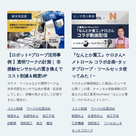
解決策提案
センサ導入事例
【ロボット×プローブ活用事
『なんとか重工』ケロさん×
例 】透明ワークの計測｜ 非
メトロール コラボ企画~タッ
接触センサからの置き換えで
チプローブ・ツールセッタ使
コスト削減＆精度UP
ってみた！~
ガラス・フィルムなどの透明ワークは、
ケロさんが徹底検証した製品レビュー大
光学式変位センサでは光が透過・乱反射
公開！この度、チャンネル登録者数13万
してしまい、距離や高さを正しく計測で
超えの人気工業系YouTuber『なんとか重
きない場合が...
工』のケロさんとメトロー...
コスト削減
ワークの位置決め
コスト削減
ワークの位置決め
精度向上
生産性向上
加工不良
精度向上
生産性向上
加工不良
自動車
切削加工
組立
搬送
工作機械
切削加工
ツールセッタ
タッチプローブ