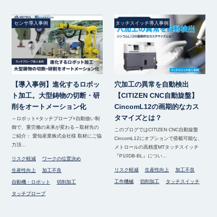
センサ導入事例
タッチスイッチ導入事例
【導入事例】進化するロボッ
穴加工の異常を自動検出
ト加工。大型鋳物の切断・研
【CITIZEN CNC自動旋盤】
削をオートメーション化
CincomL12の画期的なカス
タマイズとは？
～ロボット×タッチプローブ×自動倣い制
御で、重労働の未来が変わる～取材先の
このブログではCITIZEN CNC自動旋盤
ご紹介： 愛知産業株式会社様 取材にご協
CincomL12にオプションで搭載可能な、
力頂...
メトロールの高精度MTタッチスイッチ
『P10DB-BL』につい...
リスク軽減
ワークの位置決め
リスク軽減
生産性向上
加工不良
生産性向上
加工不良
工作機械
切削加工
タッチスイッチ
自動機・ロボット
切削加工
タッチプローブ