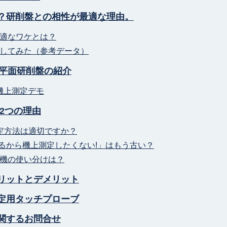
？研削盤との相性が最適な理由。
適なワケとは？
してみた（参考データ）
C平面研削盤の紹介
機上測定デモ
2つの理由
定方法は適切ですか？
ちるから機上測定したくない!」はもう古い？
機の使い分けは？
リットとデメリット
定用タッチプローブ
関するお問合せ