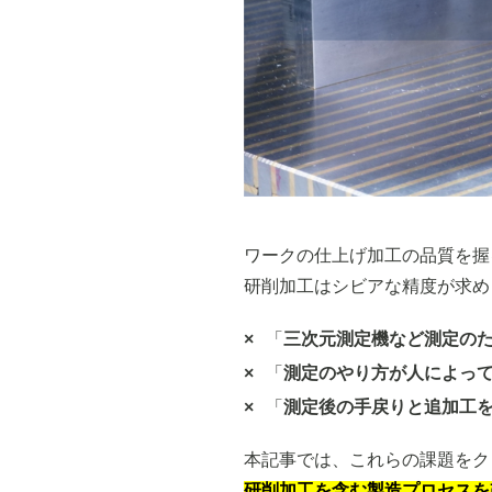
ワークの仕上げ加工の品質を握
研削加工はシビアな精度が求め
「
三次元測定機など測定の
「
測定のやり方が人によっ
「
測定後の手戻りと追加工
本記事では、これらの課題をク
研削加工を含む製造プロセスを