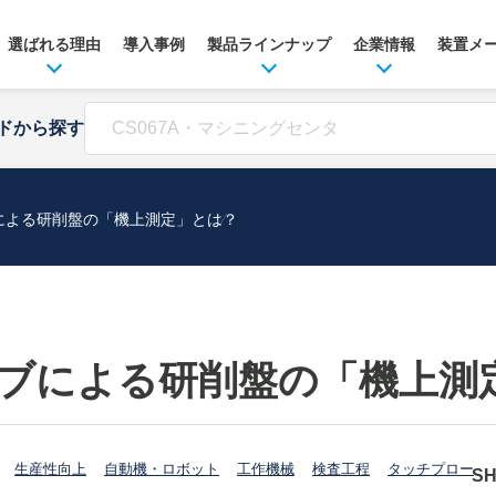
選ばれる理由
導入事例
製品ラインナップ
企業情報
装置メ
ドから探す
による研削盤の「機上測定」とは？
ブによる研削盤の「機上測
生産性向上
自動機・ロボット
工作機械
検査工程
タッチプロー
S