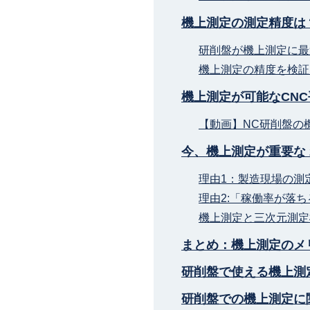
機上測定の測定精度は
研削盤が機上測定に最
機上測定の精度を検証
機上測定が可能なCN
【動画】NC研削盤の
今、機上測定が重要な 
理由1：製造現場の測
理由2:「稼働率が落
機上測定と三次元測定
まとめ：機上測定のメ
研削盤で使える機上測
研削盤での機上測定に