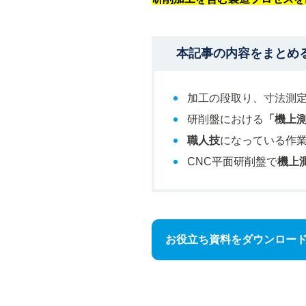
本記事の内容をまとめ
加工の段取り、寸法測
研削盤における
「機上
職人技
になっている作
CNC平面研削盤で
機上
お役立ち資料をダウンロー