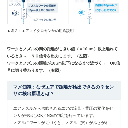
▲図２：エアマイクロセンサの用途説明
ワークとノズルの間の距離がしきい値（＝
10µｍ）以上離れて
いるとき→ ＮＧ信号を出力しま
す。（左図）
ワークとノズルの距離が
10μｍ以下になるまで
近づく→ OK信
号に切り替わります。（右図）
マメ知識：なぜエアで距離が検出できるの？セン
サの検出原理とは？
エアノズルから供給されるエアの流量・背圧の変化をセ
ンサが検出しOK／NGの判定を行っています。
ノズルにワークが近づくと、ノズル（穴）がふさがれ、