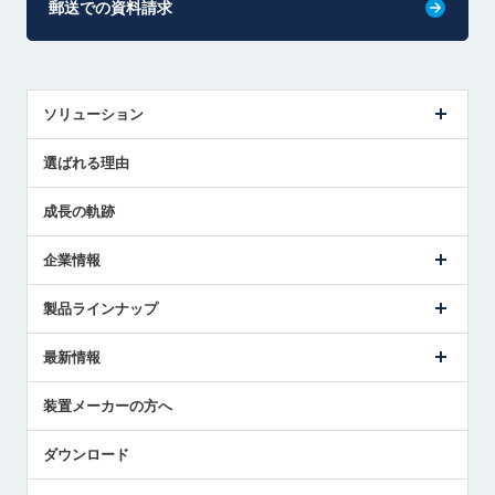
郵送での資料請求
ソリューション
センサ導入事例
選ばれる理由
解決策提案
成長の軌跡
企業情報
会社概要
製品ラインナップ
ごあいさつ
メトロールの事業
タッチスイッチ製品
最新情報
受賞履歴
ツールセッタ製品
メディア掲載
タッチプローブ製品
ニュースリリース
装置メーカーの方へ
採用情報
エアマイクロセンサ製品
メトロールの技術
国/地域/言語
アプリケーション
ダウンロード
社員ブログ
展示会レポート