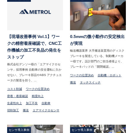
【現場改善事例 Vol.1】ワー
0.5mmの微小動作の安定検出
クの精密着座確認で、CNC工
が実現
作機械の加工不良品の発生を
輸送機器業界 大手搬送装置用のディスク
ブレーキを製造している、制動機メーカ
ストップ
ー様です。設計部門のご担当者様より、
株式会社デンソー様の「エアマイクロセ
ブレーキパッドの「開閉確認」...
ンサ」採用事例 自動車の安全運転に欠か
せない、ブレーキ部品やABS アクチュエ
ワークの位置決め
自動機・ロボット
ータの製造を担う、...
搬送
タッチスイッチ
コスト削減
ワークの位置決め
密着・着座確認
精度向上
生産性向上
加工不良
自動車
切削加工
搬送
エアマイクロセンサ
センサ導入事例
センサ導入事例