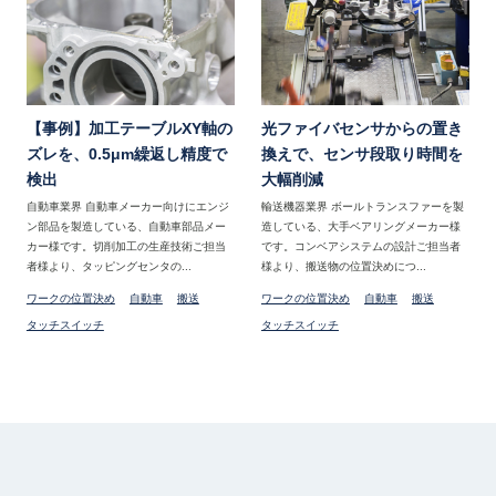
【事例】加工テーブルXY軸の
光ファイバセンサからの置き
ズレを、0.5μm繰返し精度で
換えで、センサ段取り時間を
検出
大幅削減
自動車業界 自動車メーカー向けにエンジ
輸送機器業界 ボールトランスファーを製
ン部品を製造している、自動車部品メー
造している、大手ベアリングメーカー様
カー様です。切削加工の生産技術ご担当
です。コンベアシステムの設計ご担当者
者様より、タッピングセンタの...
様より、搬送物の位置決めにつ...
ワークの位置決め
自動車
搬送
ワークの位置決め
自動車
搬送
タッチスイッチ
タッチスイッチ