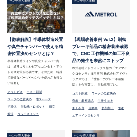
センサ導入事例
センサ導入事例
【徹底解説】半導体製造装置
【現場改善事例 Vol.2】制御
や真空チャンバーで使える精
ブレーキ部品の精密着座確認
密位置決めセンサとは？
で、CNC 工作機械の加工不良
品の発生を未然にストップ
半導体製造ラインや真空チャンバー内
は、通常よりもシビアなコンタミ・アウ
株式会社アドヴィックス様の「エアマイ
トガス対策が必要です。そのため、特殊
クロセンサ」採用事例 株式会社アドヴィ
で高価なパーツやセンサを使わざる得な
ックスでは、「世界一のブレーキ屋集
い場面も...
団」を合言葉に、 自動車用ブレ...
アウトガス
コスト削減
コスト削減
ワークの位置決め
ワークの位置決め
省スペース
密着・着座確認
生産性向上
半導体
自動機・ロボット
組立
加工不良
自動車
切削加工
搬送
搬送
タッチスイッチ
エアマイクロセンサ
センサ導入事例
センサ導入事例