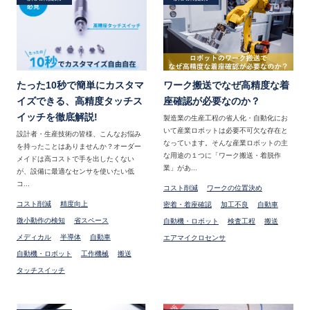
たった10秒で簡単にカスタマ
ワーク搬送でなぜ高精度な着
イズできる、高精度タッチス
座確認が必要なのか？
イッチを徹底解説!
製造業の生産工程の省人化・自動化にお
いて産業ロボットは必要不可欠な存在と
設計者・生産技術の皆様、こんなお悩み
なっています。そんな産業ロボットの主
を持ったことはありませんか？オーダー
な用途の１つに「ワーク搬送・着脱作
メイドは高コストで手を出したくない
業」があ...
が、設備に最適なセンサを使いたい低
コ...
コスト削減
ワークの位置決め
コスト削減
精度向上
密着・着座確認
加工不良
自動車
微小動作の検知
省スペース
自動機・ロボット
検査工程
搬送
メディカル
半導体
自動車
エアマイクロセンサ
自動機・ロボット
工作機械
搬送
タッチスイッチ