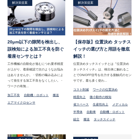
解決策提案
解決策提案
20μm以下の隙間を検出し、
【保存版】位置決め タッチス
誤検知による加工不良を防ぐ
イッチの選び方と用語を徹底
着座センサとは？
解説！
工作機械の自動化が進むにつれ要求精度
位置決めタッチスイッチとは『位置決め
が上がり、着座確認で次のようなお悩み
タッチスイッチ』は、検出体に触れるこ
はありませんか。・切粉の噛み込みによ
とでON/OFF信号を出力する接触式のセン
って発生する加工不良をなくしたい。・
サです。最も多く使わ...
ワークの有無...
コスト削減
ワークの位置決め
加工不良
自動機・ロボット
搬送
精度向上
微小動作の検知
エアマイクロセンサ
省スペース
生産性向上
メディカル
半導体
自動車
自動機・ロボット
組立
搬送
タッチスイッチ