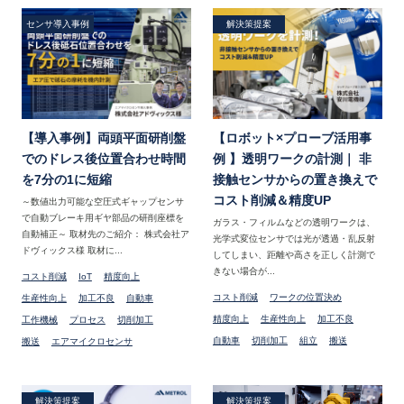
センサ導入事例
解決策提案
【導入事例】両頭平面研削盤
【ロボット×プローブ活用事
でのドレス後位置合わせ時間
例 】透明ワークの計測｜ 非
を7分の1に短縮
接触センサからの置き換えで
コスト削減＆精度UP
～数値出力可能な空圧式ギャップセンサ
で自動ブレーキ用ギヤ部品の研削座標を
ガラス・フィルムなどの透明ワークは、
自動補正～ 取材先のご紹介： 株式会社ア
光学式変位センサでは光が透過・乱反射
ドヴィックス様 取材に...
してしまい、距離や高さを正しく計測で
きない場合が...
コスト削減
IoT
精度向上
コスト削減
ワークの位置決め
生産性向上
加工不良
自動車
精度向上
生産性向上
加工不良
工作機械
プロセス
切削加工
自動車
切削加工
組立
搬送
搬送
エアマイクロセンサ
解決策提案
解決策提案