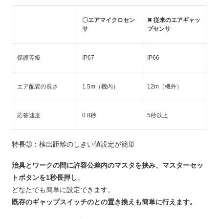
〇エアマイクロセン
✖ 従来のエアギャッ
サ
プセンサ
保護等級
IP67
IP66
エア配管の長さ
1.5m（機内）
12m（機外）
応答速度
0.8秒
5秒以上
特長③：検出距離のしきい値設定が簡単
治具とワークの間に許容公差内のマスタを挟み、マスターセッ
トボタンを1秒長押し
。
どなたでも簡単に設定できます。
既存のギャップスイッチのとの置き換えも簡単に行えます。