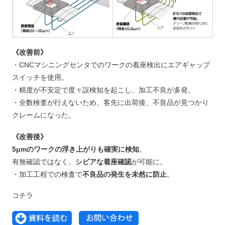
《改善前》
・CNCマシニングセンタでのワークの着座検出にエアギャップ
スイッチを使用。
・精度が不安定で度々誤検知を起こし、加工不良が多発。
・全数検査が行えないため、客先に出荷後、不良品が見つかり
クレームになった。
《改善後》
5μmのワークの浮き上がりも確実に検知
。
有無確認ではなく、
シビアな着座確認
が可能に。
・加工工程での検査で
不良品の発生を未然に防止
。
コチラ