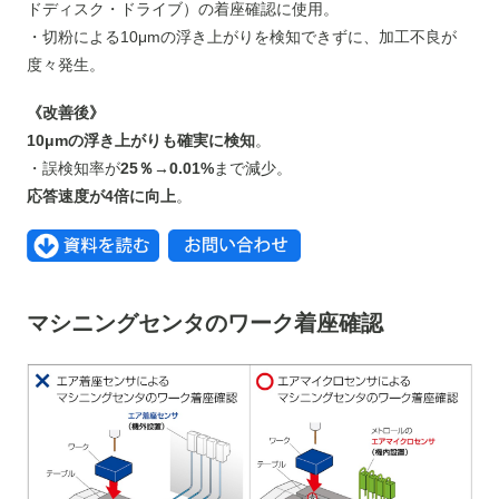
ドディスク・ドライブ）の着座確認に使用。
・切粉による10μmの浮き上がりを検知できずに、加工不良が
度々発生。
《改善後》
10μmの浮き上がりも確実に検知
。
・誤検知率が
25％→0.01%
まで減少。
応答速度が4倍に向上
。
マシニングセンタのワーク着座確認