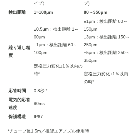
イプ）
プ
)
検出距離
1~100μm
80～350μm
±1μm：検出距離 80～
±0.5μm：検出距離 1～
150μm
60μm
±3μm：検出距離 150～
±1μm：検出距離 60～
250μm
繰り返し精
100μm
±5μm：検出距離 250～
度
350μm
定格圧力変化±1％以内の
時*
定格圧力変化±1％以内
の時*
応答時間
0.8秒 *
電気的応答
80ms
速度
保護構造
IP67
*チューブ長1.5m／推奨エアノズル使用時