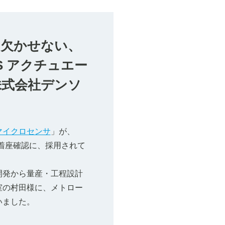
に欠かせない、
S アクチュエー
株式会社デンソ
。
マイクロセンサ
」が、
密着座確認に、採用されて
開発から量産・工程設計
室の村田様に、メトロー
いました。