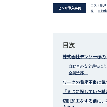
コスト削減
センサ導入事例
良
自動車
目次
株式会社デンソー様の
自動車の安全運転に欠
全製造部。
ワークの着座不良に気
「まさに探していた精
切削加工をする前に、