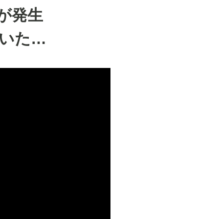
が発生
いた…