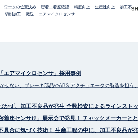
ワークの位置決め
密着・着座確認
精度向上
生産性向上
加工不
S
切削加工
搬送
エアマイクロセンサ
「エアマイクロセンサ」採用事例
かせない、ブレーキ部品やABS アクチュエータの製造を担う
づかず、加工不良品が発生 全数検査によるラインスト
密着座センサ!?」展示会で発見！ チャックメーカーと
不具合に気づく技術！ 生産工程の中に、加工不良品が