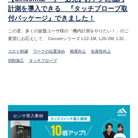
計測を導入できる 『タッチプローブ取
付パッケージ』できました！
この度、多くの旋盤ユーザ様の「機内計測をやりたい！」のご
要望にお応えして、 Cincomシリーズ L12-1M, L20-2M, L32...
コスト削減
ワークの位置決め
精度向上
生産性向上
切削加工
タッチプローブ
センサ導入事例