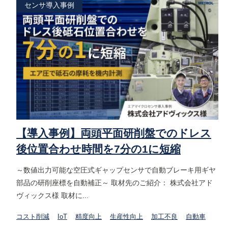
センサ導入事例
【導入事例】両頭平面研削盤でのドレス
後位置合わせ時間を7分の1に短縮
～数値出力可能な空圧式ギャップセンサで自動ブレーキ用ギヤ
部品の研削座標を自動補正～ 取材先のご紹介： 株式会社アド
ヴィックス様 取材に...
コスト削減
IoT
精度向上
生産性向上
加工不良
自動車