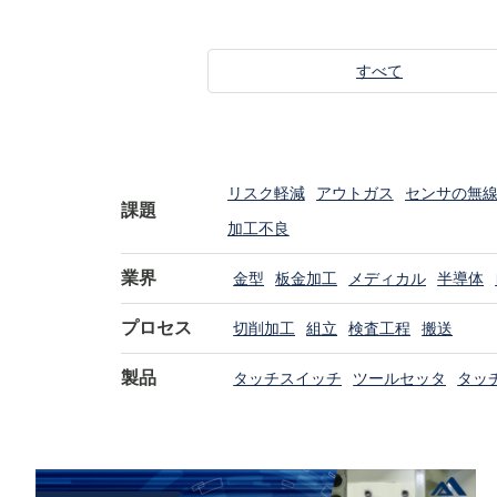
すべて
リスク軽減
アウトガス
センサの無
課題
加工不良
業界
金型
板金加工
メディカル
半導体
プロセス
切削加工
組立
検査工程
搬送
製品
タッチスイッチ
ツールセッタ
タッ