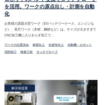
を活用。ワークの原点出し・計測を自動
化
お客様の課題大型ワーク（EVバッテリーケース、エンジンな
ど）、長尺ワーク（木材、鋼材など）は、サイズが大きすぎて
CNC加工機に入りきらず加工で...
ワークの位置決め
精度向上
生産性向上
自動機・ロボット
切削加工
検査工程
タッチプローブ
解決策提案