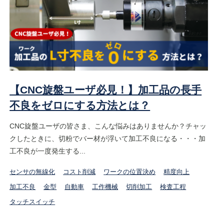
【CNC旋盤ユーザ必見！】加工品の長手
不良をゼロにする方法とは？
CNC旋盤ユーザの皆さま、こんな悩みはありませんか？チャッ
クしたときに、切粉でバー材が浮いて加工不良になる・・・加
工不良が一度発生する...
センサの無線化
コスト削減
ワークの位置決め
精度向上
加工不良
金型
自動車
工作機械
切削加工
検査工程
タッチスイッチ