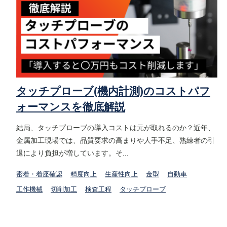
タッチプローブ(機内計測)のコストパフ
ォーマンスを徹底解説
結局、タッチプローブの導入コストは元が取れるのか？近年、
金属加工現場では、品質要求の高まりや人手不足、熟練者の引
退により負担が増しています。そ...
密着・着座確認
精度向上
生産性向上
金型
自動車
工作機械
切削加工
検査工程
タッチプローブ