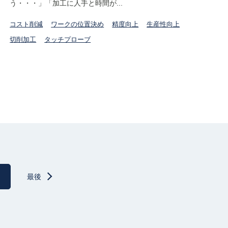
う・・・」「加工に人手と時間が...
コスト削減
ワークの位置決め
精度向上
生産性向上
切削加工
タッチプローブ
最後