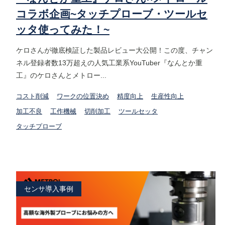
コラボ企画~タッチプローブ・ツールセ
ッタ使ってみた！~
ケロさんが徹底検証した製品レビュー大公開！この度、チャン
ネル登録者数13万超えの人気工業系YouTuber『なんとか重
工』のケロさんとメトロー...
コスト削減
ワークの位置決め
精度向上
生産性向上
加工不良
工作機械
切削加工
ツールセッタ
タッチプローブ
センサ導入事例