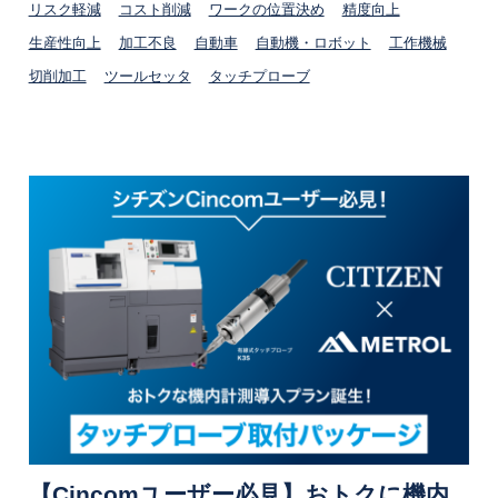
リスク軽減
コスト削減
ワークの位置決め
精度向上
生産性向上
加工不良
自動車
自動機・ロボット
工作機械
切削加工
ツールセッタ
タッチプローブ
【Cincomユーザー必見】おトクに機内