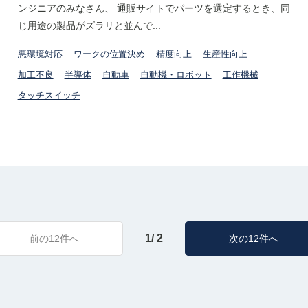
ンジニアのみなさん、 通販サイトでパーツを選定するとき、同
じ用途の製品がズラリと並んで...
悪環境対応
ワークの位置決め
精度向上
生産性向上
加工不良
半導体
自動車
自動機・ロボット
工作機械
タッチスイッチ
1/ 2
前の12件へ
次の12件へ