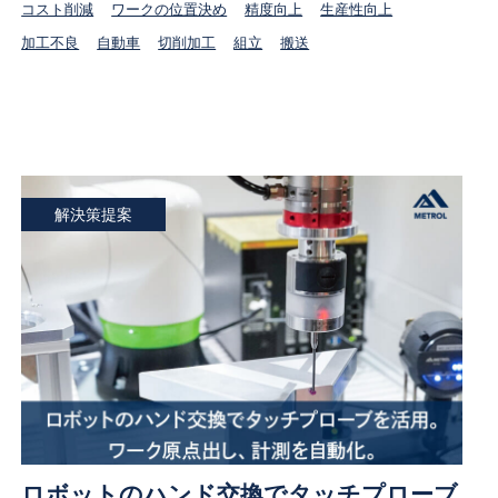
コスト削減
ワークの位置決め
精度向上
生産性向上
加工不良
自動車
切削加工
組立
搬送
解決策提案
ロボットのハンド交換でタッチプローブ