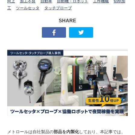
向上
加工不良
自動車
自動機・ロボット
工作機械
切削加
工
ツールセッタ
タッチプローブ
SHARE
メトロールは自社製品の
部品を内製化
しており、本記事では、