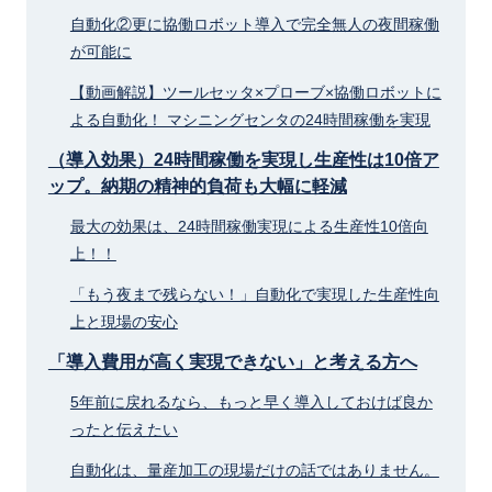
自動化②更に協働ロボット導入で完全無人の夜間稼働
が可能に
【動画解説】ツールセッタ×プローブ×協働ロボットに
よる自動化！ マシニングセンタの24時間稼働を実現
（導入効果）24時間稼働を実現し生産性は10倍ア
ップ。納期の精神的負荷も大幅に軽減
最大の効果は、24時間稼働実現による生産性10倍向
上！！
「もう夜まで残らない！」自動化で実現した生産性向
上と現場の安心
「導入費用が高く実現できない」と考える方へ
5年前に戻れるなら、もっと早く導入しておけば良か
ったと伝えたい
自動化は、量産加工の現場だけの話ではありません。