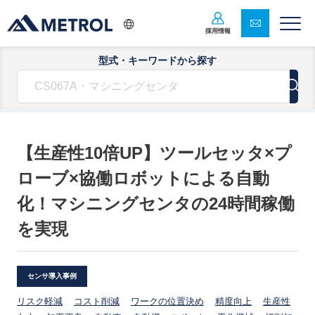
採用情報
型式・キーワードから探す
【生産性10倍UP】ツールセッタ×プ
ローブ×協働ロボットによる自動
化！マシニングセンタの24時間稼働
を実現
センサ導入事例
リスク軽減
コスト削減
ワークの位置決め
精度向上
生産性