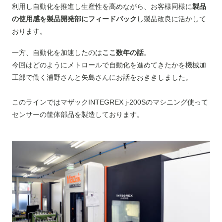
利用し自動化を推進し生産性を高めながら、お客様同様に
製品
の使用感を製品開発部にフィードバック
し製品改良に活かして
おります。
一方、自動化を加速したのは
ここ数年の話
。
今回はどのようにメトロールで自動化を進めてきたかを機械加
工部で働く浦野さんと矢島さんにお話をおききしました。
このラインではマザックINTEGREX j-200Sのマシニング使って
センサーの筐体部品を製造しております。