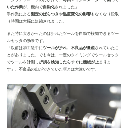
いた作業
が、機内で
自動化
されました」
手作業による
測定のばらつき
や
温度変化の影響
もなくなり段取
り時間は大幅に短縮されました。
また特に大きかったのは折れたツールを自動で検知できるツー
ルセッタの効果です。
「以前は加工途中に
ツールが折れ、不良品が量産
されていたこ
とがありました。でも今は、一定のタイミングでツールセッタ
でツールを計測し
折損を検知したらすぐに機械が止まり
ま
す」。不良品の山ができていた頃とは大違いです。