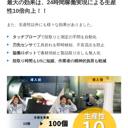
最大の効果は、24時間稼働実現による生産
性10倍向上！！
また、生産性以外にも様々な効果がありました。
タッチプローブ
で段取りと測定の手間を自動化
刃先センサ
で工具折れを即時検知、不良流出を防止
協働ロボット
で素材供給と製品取り出しも無人化
段取り時間も1/5に短縮、作業者の精神的負荷も軽減