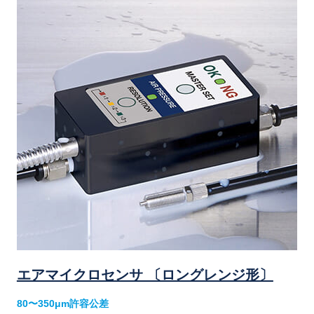
エアマイクロセンサ 〔ロングレンジ形〕
80〜350μm許容公差