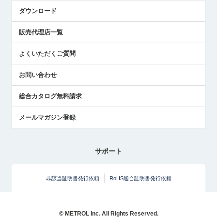
国/地域/言語
アプリケーション
ダウンロード
社員ブログ
展示会レポート
販売代理店一覧
中小企業のBCP地震対策
センサのテクニカルガイド
よくいただくご質問
社長ブログ
お問い合わせ
総合カタログ無料請求
メールマガジン登録
サポート
非該当証明書発行依頼
RoHS適合証明書発行依頼
© METROL Inc. All Rights Reserved.