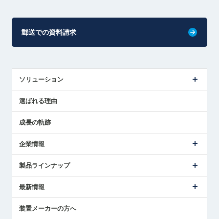
郵送での資料請求
ソリューション
センサ導入事例
選ばれる理由
解決策提案
成長の軌跡
企業情報
会社概要
製品ラインナップ
ごあいさつ
メトロールの事業
タッチスイッチ製品
最新情報
受賞履歴
ツールセッタ製品
メディア掲載
タッチプローブ製品
ニュースリリース
装置メーカーの方へ
採用情報
エアマイクロセンサ製品
メトロールの技術