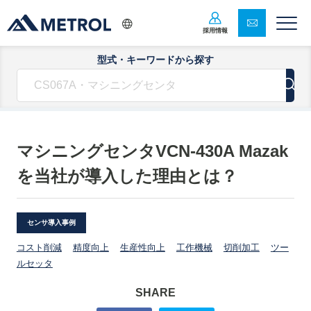
採用情報
型式・キーワードから探す
マシニングセンタVCN-430A Mazak
を当社が導入した理由とは？
センサ導入事例
コスト削減
精度向上
生産性向上
工作機械
切削加工
ツー
ルセッタ
SHARE