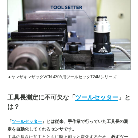
▲ヤマザキマザックVCN-430A用ツールセッタT24Mシリーズ
工具長測定に不可欠な「
ツールセッター
」と
は？
「
ツールセッター
」とは従来、手作業で行っていた工具長の測
定を自動化してくれるセンサです。
工具の長さは加工とともに時々刻々と変化するため、
必ずツー