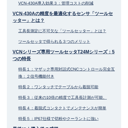
VCN-430A導入効果３：管理コストの削減
VCN-430Aの精度を最適化するセンサ「ツールセ
ッター」とは？
工具長測定に不可欠な「ツールセッター」とは？
ツールセッタで得られる３つのメリット
VCNシリーズ専用ツールセッタT24Mシリーズ：5
つの特長
特長１：マザック専用対話式CNCコントロール完全互
換：２信号機能付き
特長２：ワンタッチでテーブルから着脱可能
特長３：従来の10倍の精度で工具長計測が可能。
特長４：着脱式コンタクトでメンテナンスが簡単
特長５：IP67仕様で切粉やクーラントに強い