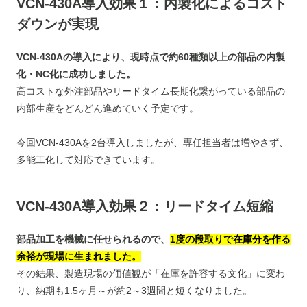
VCN-430A導入効果１：内製化によるコスト
ダウンが実現
VCN-430Aの導入により、現時点で約60種類以上の部品の内製
化・NC化に成功しました。
高コストな外注部品やリードタイム長期化繋がっている部品の
内部生産をどんどん進めていく予定です。
今回VCN-430Aを2台導入しましたが、専任担当者は増やさず、
多能工化して対応できています。
VCN-430A導入効果２：リードタイム短縮
部品加工を機械に任せられるので、
1度の段取りで在庫分を作る
余裕が現場に生まれました。
その結果、製造現場の価値観が「在庫を許容する文化」に変わ
り、納期も1.5ヶ月～が約2～3週間と短くなりました。