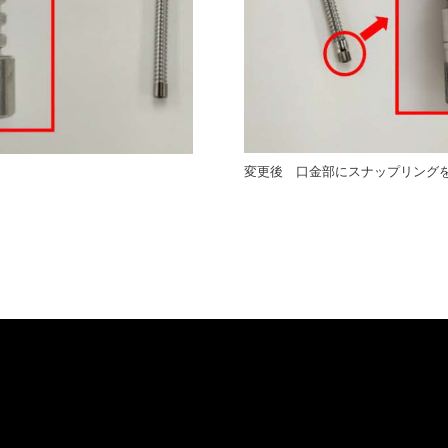
変更後 口金部にスナップリング
）