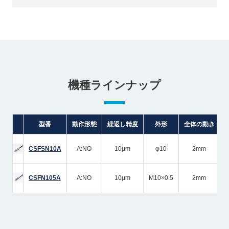
機種ラインナップ
型番
動作形態
繰返し精度
外形
全体の動き
CSFSN10A
A:NO
10μm
φ10
2mm
CSFN105A
A:NO
10μm
M10×0.5
2mm