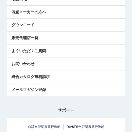
受賞履歴
ツールセッタ製品
メディア掲載
タッチプローブ製品
ニュースリリース
装置メーカーの方へ
採用情報
エアマイクロセンサ製品
メトロールの技術
国/地域/言語
アプリケーション
ダウンロード
社員ブログ
展示会レポート
販売代理店一覧
中小企業のBCP地震対策
センサのテクニカルガイド
よくいただくご質問
社長ブログ
お問い合わせ
総合カタログ無料請求
メールマガジン登録
サポート
非該当証明書発行依頼
RoHS適合証明書発行依頼