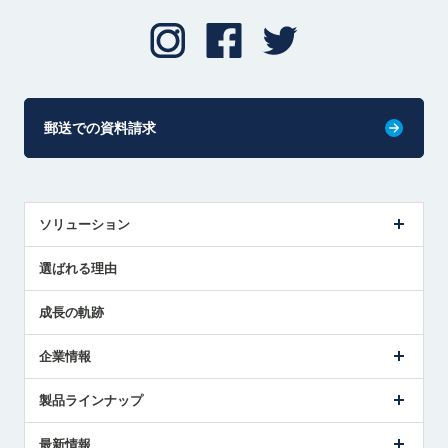
郵送での資料請求
ソリューション
センサ導入事例
選ばれる理由
解決策提案
成長の軌跡
企業情報
会社概要
製品ラインナップ
ごあいさつ
メトロールの事業
タッチスイッチ製品
最新情報