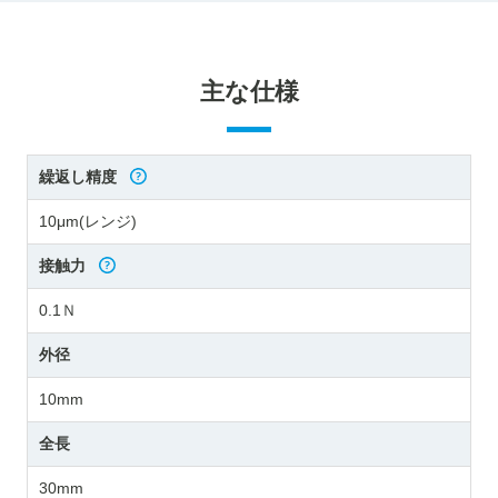
主な仕様
繰返し精度
10μm(レンジ)
接触力
0.1Ｎ
外径
10mm
全長
30mm