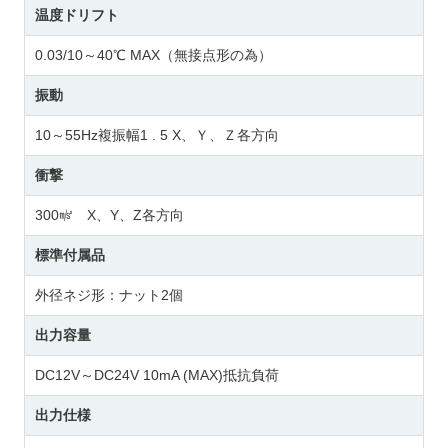
温度ドリフト
0.03/10～40℃ MAX（無接点形の為）
振動
10～55Hz複振幅1 . 5 X、Ｙ、Ｚ各方向
衝撃
300㎨ X、Y、Z各方向
標準付属品
外径ネジ形：ナット2個
出力容量
DC12V～DC24V 10mA (MAX)抵抗負荷
出力仕様