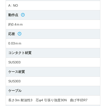
A : NO
動作点
約0.4ｍｍ
応差
0.03ｍｍ
コンタクト材質
SUS303
ケース材質
SUS303
ケーブル
長さ3m 耐油性3 芯φ4 引張り強度30N 曲げ半径R7