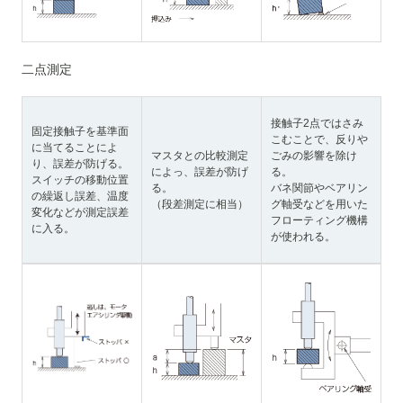
二点測定
接触子2点ではさみ
固定接触子を基準面
こむことで、反りや
に当てることによ
マスタとの比較測定
ごみの影響を除け
り、誤差が防げる。
によっ、誤差が防げ
る。
スイッチの移動位置
る。
バネ関節やベアリン
の繰返し誤差、温度
（段差測定に相当）
グ軸受などを用いた
変化などが測定誤差
フローティング機構
に入る。
が使われる。