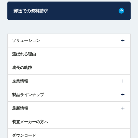
郵送での資料請求
ソリューション
センサ導入事例
選ばれる理由
解決策提案
成長の軌跡
企業情報
会社概要
製品ラインナップ
ごあいさつ
メトロールの事業
タッチスイッチ製品
最新情報
受賞履歴
ツールセッタ製品
メディア掲載
タッチプローブ製品
ニュースリリース
装置メーカーの方へ
採用情報
エアマイクロセンサ製品
メトロールの技術
国/地域/言語
アプリケーション
ダウンロード
社員ブログ