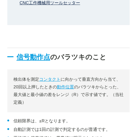
CNC工作機械用ツールセッター
信号動作点
のバラツキのこと
検出体を測定
コンタクト
に向かって垂直方向から当て、
20回以上押したときの
動作位置
のバラツキからとった、
最大値と最小値の差をレンジ（R）で示す値です。（当社
定義）
信頼限界は、±Rとなります。
自動計測では1回の計測で判定するのが普通です。