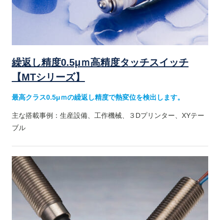
繰返し精度0.5μｍ高精度タッチスイッチ
【MTシリーズ】
最高クラス0.5μｍの繰返し精度で熱変位を検出します。
主な搭載事例：生産設備、工作機械、３Dプリンター、XYテー
ブル