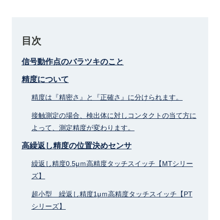
目次
信号動作点のバラツキのこと
精度について
精度は『精密さ』と『正確さ』に分けられます。
接触測定の場合、検出体に対しコンタクトの当て方に
よって、測定精度が変わります。
高繰返し精度の位置決めセンサ
繰返し精度0.5μｍ高精度タッチスイッチ【MTシリー
ズ】
超小型 繰返し精度1μｍ高精度タッチスイッチ【PT
シリーズ】