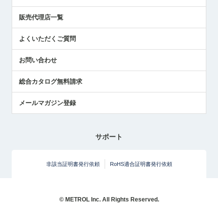
展示会レポート
販売代理店一覧
中小企業のBCP地震対策
センサのテクニカルガイド
よくいただくご質問
社長ブログ
お問い合わせ
総合カタログ無料請求
メールマガジン登録
サポート
非該当証明書発行依頼
RoHS適合証明書発行依頼
© METROL Inc. All Rights Reserved.