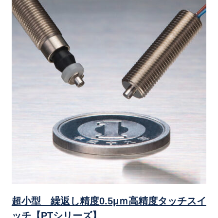
超小型 繰返し精度0.5μｍ高精度タッチスイ
ッチ【PTシリーズ】