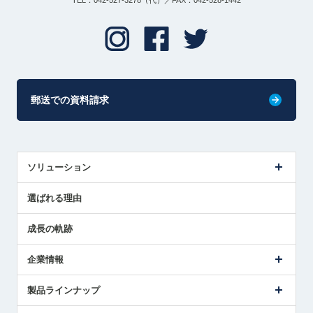
TEL：042-527-3278（代）／FAX：042-528-1442
郵送での資料請求
ソリューション
センサ導入事例
選ばれる理由
解決策提案
成長の軌跡
企業情報
会社概要
製品ラインナップ
ごあいさつ
メトロールの事業