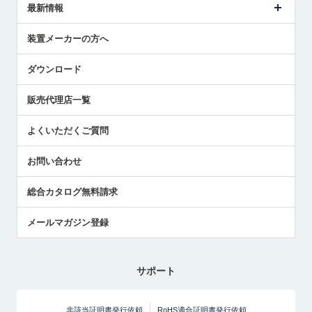
タッチスイッチ製品
最新情報
受賞履歴
ツールセッタ製品
メディア掲載
タッチプローブ製品
ニュースリリース
装置メーカーの方へ
採用情報
エアマイクロセンサ製品
メトロールの技術
国/地域/言語
アプリケーション
ダウンロード
社員ブログ
展示会レポート
販売代理店一覧
中小企業のBCP地震対策
センサのテクニカルガイド
よくいただくご質問
社長ブログ
お問い合わせ
総合カタログ無料請求
メールマガジン登録
サポート
非該当証明書発行依頼
RoHS適合証明書発行依頼