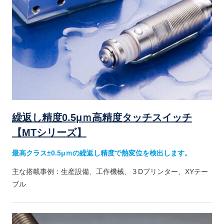
繰返し精度0.5μｍ高精度タッチスイッチ
【MTシリーズ】
最高クラス±0.5μｍの繰返し精度で熱変位を検出します。
主な搭載事例：生産設備、工作機械、３Dプリンター、XYテー
ブル