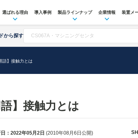
選ばれる理由
導入事例
製品ラインナップ
企業情報
装置メ
ドから探す
サ用語】接触力とは
用語】接触力とは
S
新日：
2022年05月2日
(
2010年08月6日
公開)