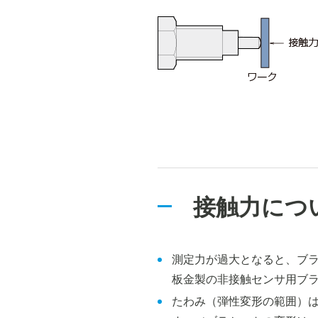
接触力につ
測定力が過大となると、ブ
板金製の非接触センサ用ブ
たわみ（弾性変形の範囲）