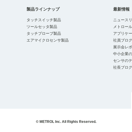
製品ラインナップ
最新情報
タッチスイッチ製品
ニュース
ツールセッタ製品
メトロー
タッチプローブ製品
アプリケ
エアマイクロセンサ製品
社員ブロ
展示会レ
中小企業の
センサの
社長ブロ
© METROL Inc. All Rights Reserved.