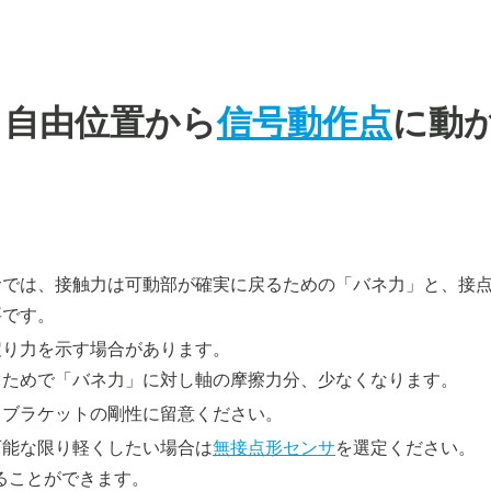
、自由位置から
信号動作点
に動
サでは、接触力は可動部が確実に戻るための「バネ力」と、接
要です。
戻り力を示す場合があります。
ぐためで「バネ力」に対し軸の摩擦力分、少なくなります。
、ブラケットの剛性に留意ください。
可能な限り軽くしたい場合は
無接点形センサ
を選定ください。
することができます。