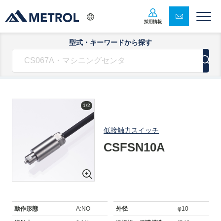
採用情報
型式・キーワードから探す
1/2
低接触力スイッチ
CSFSN10A
動作形態
A:NO
外径
φ10