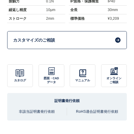
接触力
0.1N
IP規格・保護構造
IP40
繰返し精度
10μm
全長
30mm
ストローク
2mm
標準価格
¥3,209
カスタマイズのご相談
図面・CAD
オンライン
カタログ
マニュアル
データ
ご相談
証明書発行依頼
非該当証明書発行依頼
RoHS適合証明書発行依頼