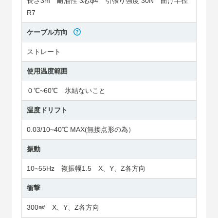
長さ3m 耐油性 3芯φ4 引張り強度 30N 曲げ半径
R7
ケーブル方向
ストレート
使用温度範囲
０℃~60℃ 氷結ないこと
温度ドリフト
0.03/10~40℃ MAX(無接点形の為）
振動
10~55Hz 複振幅1.5 X、Y、Z各方向
衝撃
300㎨ X、Y、Z各方向