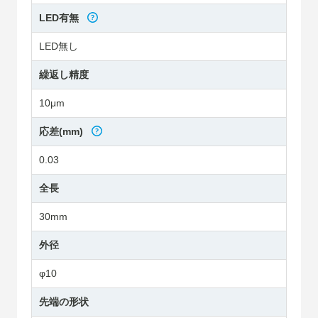
LED有無
LED無し
繰返し精度
10μm
応差(mm)
0.03
全長
30mm
外径
φ10
先端の形状