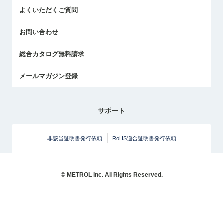
センサのテクニカルガイド
よくいただくご質問
社長ブログ
お問い合わせ
総合カタログ無料請求
メールマガジン登録
サポート
非該当証明書発行依頼
RoHS適合証明書発行依頼
© METROL Inc. All Rights Reserved.