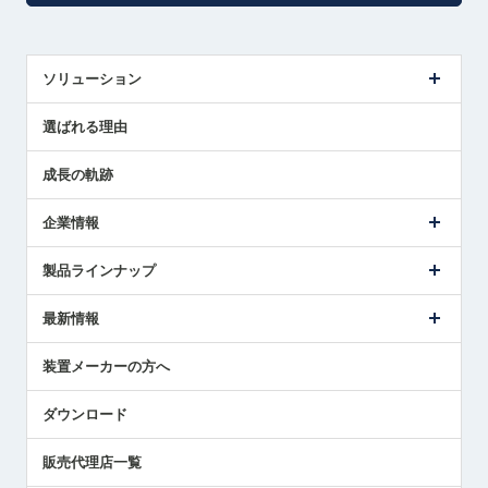
ソリューション
センサ導入事例
選ばれる理由
解決策提案
成長の軌跡
企業情報
会社概要
製品ラインナップ
ごあいさつ
メトロールの事業
タッチスイッチ製品
最新情報
受賞履歴
ツールセッタ製品
メディア掲載
タッチプローブ製品
ニュースリリース
装置メーカーの方へ
採用情報
エアマイクロセンサ製品
メトロールの技術
国/地域/言語
アプリケーション
ダウンロード
社員ブログ
展示会レポート
販売代理店一覧
中小企業のBCP地震対策