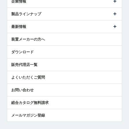
企業情報
会社概要
製品ラインナップ
ごあいさつ
メトロールの事業
タッチスイッチ製品
最新情報
受賞履歴
ツールセッタ製品
メディア掲載
タッチプローブ製品
ニュースリリース
装置メーカーの方へ
採用情報
エアマイクロセンサ製品
メトロールの技術
国/地域/言語
アプリケーション
ダウンロード
社員ブログ
展示会レポート
販売代理店一覧
中小企業のBCP地震対策
センサのテクニカルガイド
よくいただくご質問
社長ブログ
お問い合わせ
総合カタログ無料請求
メールマガジン登録