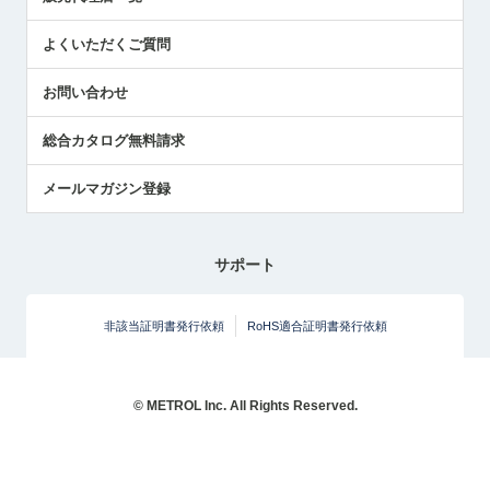
中小企業のBCP地震対策
センサのテクニカルガイド
よくいただくご質問
社長ブログ
お問い合わせ
総合カタログ無料請求
メールマガジン登録
サポート
非該当証明書発行依頼
RoHS適合証明書発行依頼
© METROL Inc. All Rights Reserved.