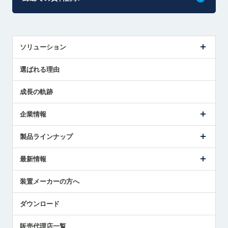
ソリューション
センサ導入事例
選ばれる理由
解決策提案
成長の軌跡
企業情報
会社概要
製品ラインナップ
ごあいさつ
メトロールの事業
タッチスイッチ製品
最新情報
受賞履歴
ツールセッタ製品
メディア掲載
タッチプローブ製品
ニュースリリース
装置メーカーの方へ
採用情報
エアマイクロセンサ製品
メトロールの技術
国/地域/言語
アプリケーション
ダウンロード
社員ブログ
展示会レポート
販売代理店一覧