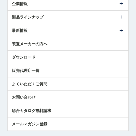
企業情報
会社概要
製品ラインナップ
ごあいさつ
メトロールの事業
タッチスイッチ製品
最新情報
受賞履歴
ツールセッタ製品
メディア掲載
タッチプローブ製品
ニュースリリース
装置メーカーの方へ
採用情報
エアマイクロセンサ製品
メトロールの技術
国/地域/言語
アプリケーション
ダウンロード
社員ブログ
展示会レポート
販売代理店一覧
中小企業のBCP地震対策
センサのテクニカルガイド
よくいただくご質問
社長ブログ
お問い合わせ
総合カタログ無料請求
メールマガジン登録