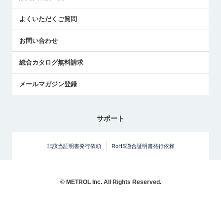
センサのテクニカルガイド
よくいただくご質問
社長ブログ
お問い合わせ
総合カタログ無料請求
メールマガジン登録
サポート
非該当証明書発行依頼
RoHS適合証明書発行依頼
© METROL Inc. All Rights Reserved.