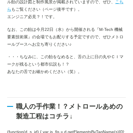
ル飴の設計図と制作風景が掲載されていますので、ぜひ、
こち
ら
もご覧ください（ページ後半です）。
エンジニア必見？！です。
なお、この飴は今月22日（水）から開催される『M-Tech 機械
要素技術展』の会場でもお配りする予定ですので、ぜひメトロ
ールブースへお立ち寄りください♪
・・・ちなみに、この飴をなめると、舌の上に日の丸やＣＩマ
ークが残るという都市伝説も！？
あなたの舌でお確かめください（笑）。
職人の手作業！？メトロールあめの
製造工程はコチラ↓
(function(d, s, id) { var js, fjs = d.getElementsByTagName(s)[0];