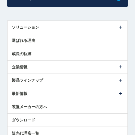
ソリューション
センサ導入事例
選ばれる理由
解決策提案
成長の軌跡
企業情報
会社概要
製品ラインナップ
ごあいさつ
メトロールの事業
タッチスイッチ製品
最新情報
受賞履歴
ツールセッタ製品
メディア掲載
タッチプローブ製品
ニュースリリース
装置メーカーの方へ
採用情報
エアマイクロセンサ製品
メトロールの技術
国/地域/言語
アプリケーション
ダウンロード
社員ブログ
展示会レポート
販売代理店一覧
中小企業のBCP地震対策