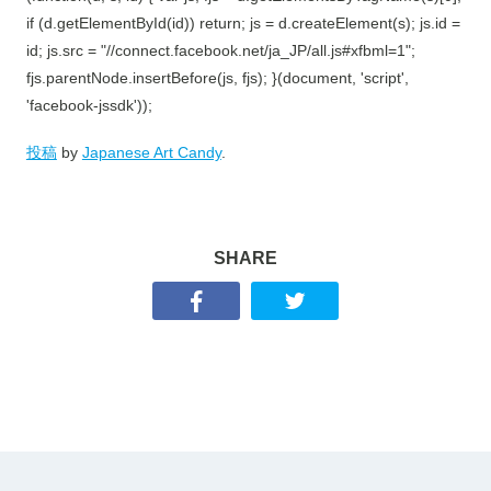
if (d.getElementById(id)) return; js = d.createElement(s); js.id =
id; js.src = "//connect.facebook.net/ja_JP/all.js#xfbml=1";
fjs.parentNode.insertBefore(js, fjs); }(document, 'script',
'facebook-jssdk'));
投稿
by
Japanese Art Candy
.
SHARE