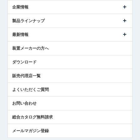
企業情報
会社概要
製品ラインナップ
ごあいさつ
メトロールの事業
タッチスイッチ製品
最新情報
受賞履歴
ツールセッタ製品
メディア掲載
タッチプローブ製品
ニュースリリース
装置メーカーの方へ
採用情報
エアマイクロセンサ製品
メトロールの技術
国/地域/言語
アプリケーション
ダウンロード
社員ブログ
展示会レポート
販売代理店一覧
中小企業のBCP地震対策
センサのテクニカルガイド
よくいただくご質問
社長ブログ
お問い合わせ
総合カタログ無料請求
メールマガジン登録