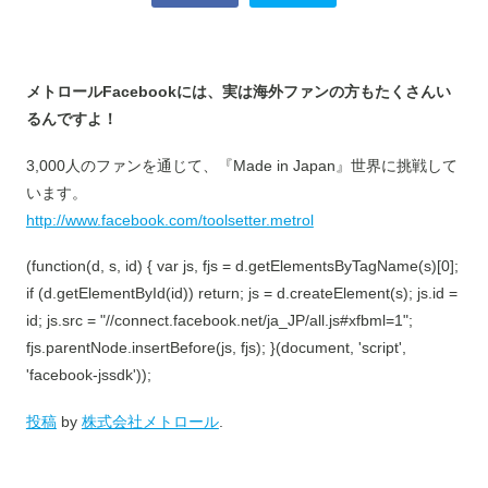
メトロールFacebookには、実は海外ファンの方もたくさんい
るんですよ！
3,000人のファンを通じて、『Made in Japan』世界に挑戦して
います。
http://www.facebook.com/toolsetter.metrol
(function(d, s, id) { var js, fjs = d.getElementsByTagName(s)[0];
if (d.getElementById(id)) return; js = d.createElement(s); js.id =
id; js.src = "//connect.facebook.net/ja_JP/all.js#xfbml=1";
fjs.parentNode.insertBefore(js, fjs); }(document, 'script',
'facebook-jssdk'));
投稿
by
株式会社メトロール
.