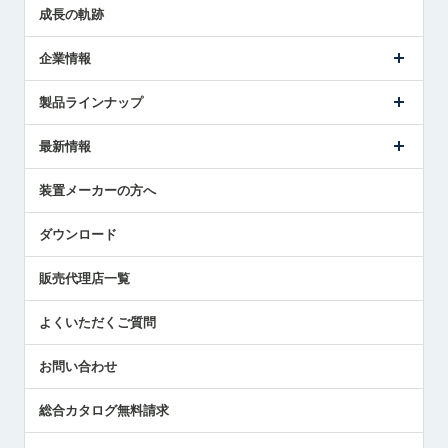
成長の軌跡
企業情報
会社概要
製品ラインナップ
ごあいさつ
メトロールの事業
タッチスイッチ製品
最新情報
受賞履歴
ツールセッタ製品
メディア掲載
タッチプローブ製品
ニュースリリース
装置メーカーの方へ
採用情報
エアマイクロセンサ製品
メトロールの技術
国/地域/言語
アプリケーション
ダウンロード
社員ブログ
展示会レポート
販売代理店一覧
中小企業のBCP地震対策
センサのテクニカルガイド
よくいただくご質問
社長ブログ
お問い合わせ
総合カタログ無料請求