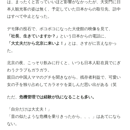
は、まったくと言っていいほど影響がなかったが、天安門に日
本人観光客の姿は無く、予定していた日本からの取引先、訪中
はすべて中止となった。
デモ隊の投石で、ボコボコになった大使館の映像を見て、
「社長、生きていますか？」
という日本からの電話に、
「大丈夫だから北京に来いよ！」
とは、さすがに言えなかっ
た。
北京の夜、こっそり飲みに行くと、いつも日本人駐在員でにぎ
わうクラブもガラガラ。
親日の中国人ママのグチを聞きながら、残存者利益で、可愛い
女の子を独り占めしてカラオケを楽しんだ思い出がある（笑
ただ、
危機管理では経験が仇になることも多い。
「自分だけは大丈夫！」
「昔の似たような危機を乗りきったから、、、」はあてになら
ない。