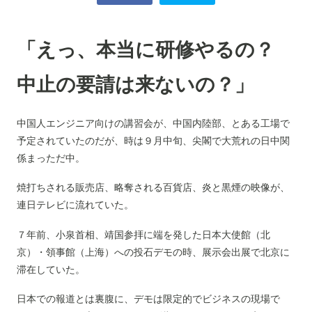
「えっ、本当に研修やるの？
中止の要請は来ないの？」
中国人エンジニア向けの講習会が、中国内陸部、とある工場で
予定されていたのだが、時は９月中旬、尖閣で大荒れの日中関
係まっただ中。
焼打ちされる販売店、略奪される百貨店、炎と黒煙の映像が、
連日テレビに流れていた。
７年前、小泉首相、靖国参拝に端を発した日本大使館（北
京）・領事館（上海）への投石デモの時、展示会出展で北京に
滞在していた。
日本での報道とは裏腹に、デモは限定的でビジネスの現場で