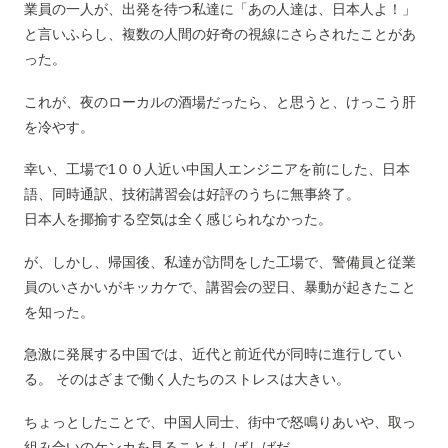
業員の一人が、出発を待つ私達に「あの人達は、日本人よ！」
と言いふらし、複数の人間の好奇の視線にさらされたことがあ
った。
これが、夜のローカルの酒場だったら、と思うと、けっこう肝
を冷やす。
幸い、工場で1００人近い中国人エンジニアを前にした、日本
語、同時通訳、技術講習会は好評のうちに無事終了。
日本人を揶揄する空気は全く感じられなかった。
が、しかし、帰国後、私達が訪問をした工場で、警備員と従業
員のいさかいがキッカケで、講習会の翌日、暴動が起きたこと
を知った。
急激に発展する中国では、近代と前近代が同時に進行してい
る。 そのはざまで働く人たちのストレスは大きい。
ちょっとしたことで、中国人同士、街中で怒鳴りあいや、取っ
組み合いのケンカを見ることもしばしばだ。