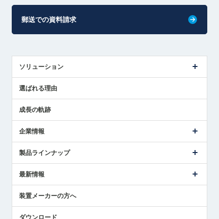
郵送での資料請求
ソリューション
センサ導入事例
選ばれる理由
解決策提案
成長の軌跡
企業情報
会社概要
製品ラインナップ
ごあいさつ
メトロールの事業
タッチスイッチ製品
最新情報
受賞履歴
ツールセッタ製品
メディア掲載
タッチプローブ製品
ニュースリリース
装置メーカーの方へ
採用情報
エアマイクロセンサ製品
メトロールの技術
国/地域/言語
アプリケーション
ダウンロード