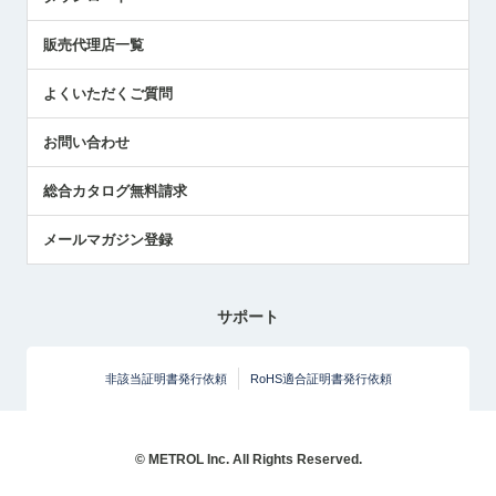
社員ブログ
展示会レポート
販売代理店一覧
中小企業のBCP地震対策
センサのテクニカルガイド
よくいただくご質問
社長ブログ
お問い合わせ
総合カタログ無料請求
メールマガジン登録
サポート
非該当証明書発行依頼
RoHS適合証明書発行依頼
© METROL Inc. All Rights Reserved.