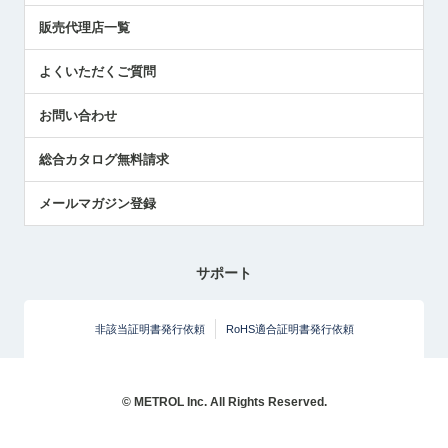
展示会レポート
販売代理店一覧
中小企業のBCP地震対策
センサのテクニカルガイド
よくいただくご質問
社長ブログ
お問い合わせ
総合カタログ無料請求
メールマガジン登録
サポート
非該当証明書発行依頼
RoHS適合証明書発行依頼
© METROL Inc. All Rights Reserved.