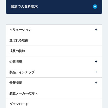
郵送での資料請求
ソリューション
センサ導入事例
選ばれる理由
解決策提案
成長の軌跡
企業情報
会社概要
製品ラインナップ
ごあいさつ
メトロールの事業
タッチスイッチ製品
最新情報
受賞履歴
ツールセッタ製品
メディア掲載
タッチプローブ製品
ニュースリリース
装置メーカーの方へ
採用情報
エアマイクロセンサ製品
メトロールの技術
国/地域/言語
アプリケーション
ダウンロード
社員ブログ