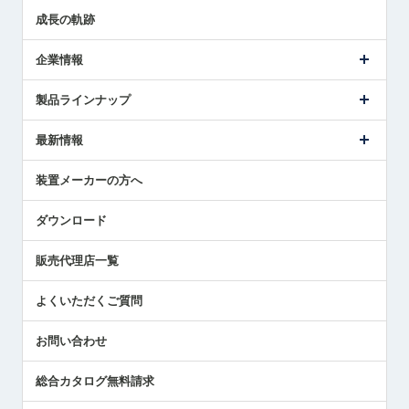
成長の軌跡
企業情報
会社概要
製品ラインナップ
ごあいさつ
メトロールの事業
タッチスイッチ製品
最新情報
受賞履歴
ツールセッタ製品
メディア掲載
タッチプローブ製品
ニュースリリース
装置メーカーの方へ
採用情報
エアマイクロセンサ製品
メトロールの技術
国/地域/言語
アプリケーション
ダウンロード
社員ブログ
展示会レポート
販売代理店一覧
中小企業のBCP地震対策
センサのテクニカルガイド
よくいただくご質問
社長ブログ
お問い合わせ
総合カタログ無料請求