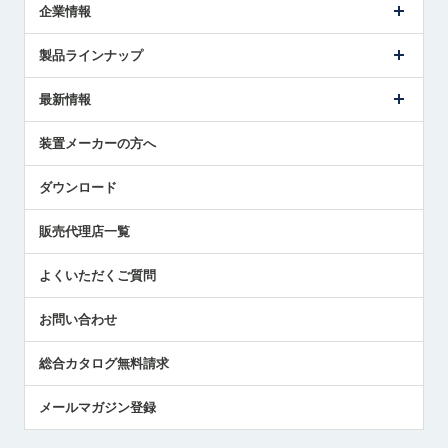
企業情報
会社概要
製品ラインナップ
ごあいさつ
メトロールの事業
タッチスイッチ製品
最新情報
受賞履歴
ツールセッタ製品
メディア掲載
タッチプローブ製品
ニュースリリース
装置メーカーの方へ
採用情報
エアマイクロセンサ製品
メトロールの技術
国/地域/言語
アプリケーション
ダウンロード
社員ブログ
展示会レポート
販売代理店一覧
中小企業のBCP地震対策
センサのテクニカルガイド
よくいただくご質問
社長ブログ
お問い合わせ
総合カタログ無料請求
メールマガジン登録