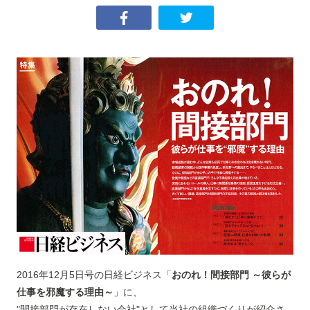
2016年12月5日号の日経ビジネス「
おのれ！間接部門 ～彼らが
仕事を邪魔する理由～
」に、
"間接部門が存在しない会社"として当社の組織づくりが紹介さ