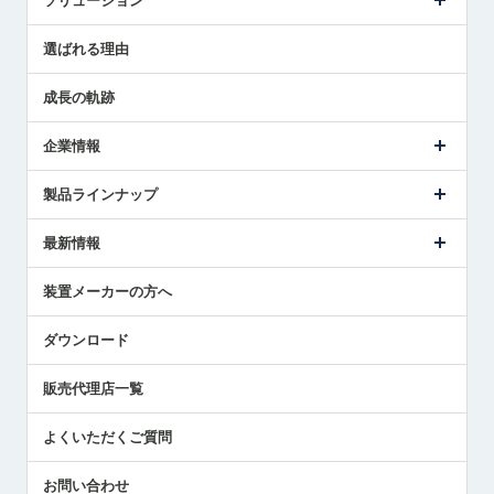
ソリューション
センサ導入事例
選ばれる理由
解決策提案
成長の軌跡
企業情報
会社概要
製品ラインナップ
ごあいさつ
メトロールの事業
タッチスイッチ製品
最新情報
受賞履歴
ツールセッタ製品
メディア掲載
タッチプローブ製品
ニュースリリース
装置メーカーの方へ
採用情報
エアマイクロセンサ製品
メトロールの技術
国/地域/言語
アプリケーション
ダウンロード
社員ブログ
展示会レポート
販売代理店一覧
中小企業のBCP地震対策
センサのテクニカルガイド
よくいただくご質問
社長ブログ
お問い合わせ