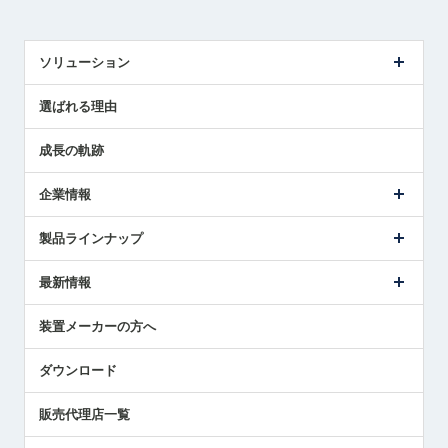
ソリューション
センサ導入事例
選ばれる理由
解決策提案
成長の軌跡
企業情報
会社概要
製品ラインナップ
ごあいさつ
メトロールの事業
タッチスイッチ製品
最新情報
受賞履歴
ツールセッタ製品
メディア掲載
タッチプローブ製品
ニュースリリース
装置メーカーの方へ
採用情報
エアマイクロセンサ製品
メトロールの技術
国/地域/言語
アプリケーション
ダウンロード
社員ブログ
展示会レポート
販売代理店一覧
中小企業のBCP地震対策
センサのテクニカルガイド