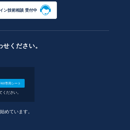
イン技術相談 受付中
わせください。
FAX専用シート
してください。
に始めています。