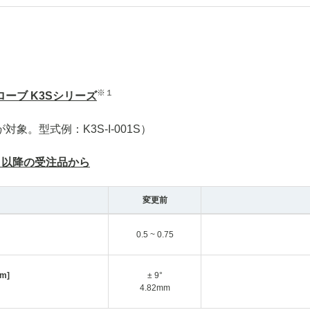
※１
ーブ K3Sシリーズ
が対象。型式例：K3S-I-001S）
日以降
の受注品から
変更前
0.5 ~ 0.75
[mm]
± 9°
4.82mm