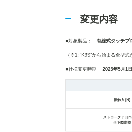
変更内容
■対象製品：
有線式タッチプロ
（※1: “K3S”から始まる全型式
■仕様変更時期：
2025年5月1
接触力 [N]
ストローク [° ] 
※下図参照