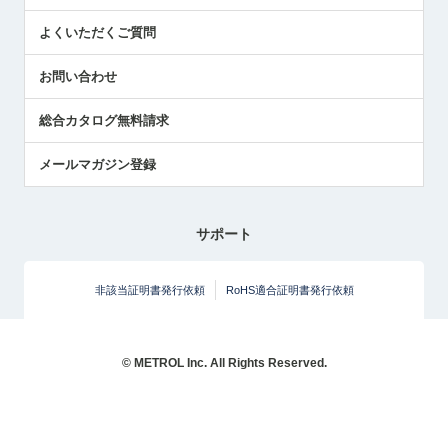
センサのテクニカルガイド
よくいただくご質問
社長ブログ
お問い合わせ
総合カタログ無料請求
メールマガジン登録
サポート
非該当証明書発行依頼
RoHS適合証明書発行依頼
© METROL Inc. All Rights Reserved.