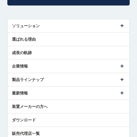
ソリューション
センサ導入事例
選ばれる理由
解決策提案
成長の軌跡
企業情報
会社概要
製品ラインナップ
ごあいさつ
メトロールの事業
タッチスイッチ製品
最新情報
受賞履歴
ツールセッタ製品
メディア掲載
タッチプローブ製品
ニュースリリース
装置メーカーの方へ
採用情報
エアマイクロセンサ製品
メトロールの技術
国/地域/言語
アプリケーション
ダウンロード
社員ブログ
展示会レポート
販売代理店一覧
中小企業のBCP地震対策