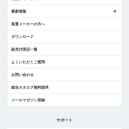
ごあいさつ
メトロールの事業
タッチスイッチ製品
最新情報
受賞履歴
ツールセッタ製品
メディア掲載
タッチプローブ製品
ニュースリリース
装置メーカーの方へ
採用情報
エアマイクロセンサ製品
メトロールの技術
国/地域/言語
アプリケーション
ダウンロード
社員ブログ
展示会レポート
販売代理店一覧
中小企業のBCP地震対策
センサのテクニカルガイド
よくいただくご質問
社長ブログ
お問い合わせ
総合カタログ無料請求
メールマガジン登録
サポート