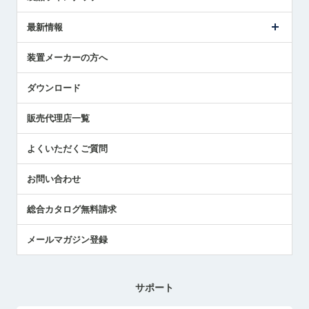
ごあいさつ
メトロールの事業
タッチスイッチ製品
最新情報
受賞履歴
ツールセッタ製品
メディア掲載
タッチプローブ製品
ニュースリリース
装置メーカーの方へ
採用情報
エアマイクロセンサ製品
メトロールの技術
国/地域/言語
アプリケーション
ダウンロード
社員ブログ
展示会レポート
販売代理店一覧
中小企業のBCP地震対策
センサのテクニカルガイド
よくいただくご質問
社長ブログ
お問い合わせ
総合カタログ無料請求
メールマガジン登録
サポート