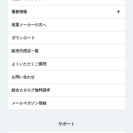
ごあいさつ
メトロールの事業
タッチスイッチ製品
最新情報
受賞履歴
ツールセッタ製品
メディア掲載
タッチプローブ製品
ニュースリリース
装置メーカーの方へ
採用情報
エアマイクロセンサ製品
メトロールの技術
国/地域/言語
アプリケーション
ダウンロード
社員ブログ
展示会レポート
販売代理店一覧
中小企業のBCP地震対策
センサのテクニカルガイド
よくいただくご質問
社長ブログ
お問い合わせ
総合カタログ無料請求
メールマガジン登録
サポート