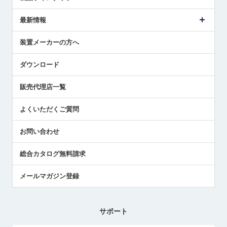
ごあいさつ
メトロールの事業
タッチスイッチ製品
最新情報
受賞履歴
ツールセッタ製品
メディア掲載
タッチプローブ製品
ニュースリリース
装置メーカーの方へ
採用情報
エアマイクロセンサ製品
メトロールの技術
国/地域/言語
アプリケーション
ダウンロード
社員ブログ
展示会レポート
販売代理店一覧
中小企業のBCP地震対策
センサのテクニカルガイド
よくいただくご質問
社長ブログ
お問い合わせ
総合カタログ無料請求
メールマガジン登録
サポート