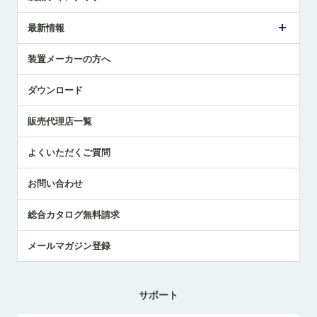
ごあいさつ
メトロールの事業
タッチスイッチ製品
最新情報
受賞履歴
ツールセッタ製品
メディア掲載
タッチプローブ製品
ニュースリリース
装置メーカーの方へ
採用情報
エアマイクロセンサ製品
メトロールの技術
国/地域/言語
アプリケーション
ダウンロード
社員ブログ
展示会レポート
販売代理店一覧
中小企業のBCP地震対策
センサのテクニカルガイド
よくいただくご質問
社長ブログ
お問い合わせ
総合カタログ無料請求
メールマガジン登録
サポート