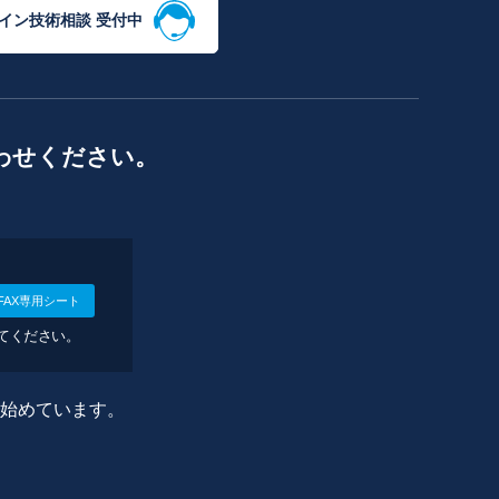
イン技術相談 受付中
わせください。
FAX専用シート
してください。
に始めています。