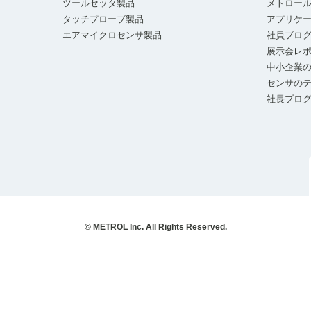
ツールセッタ製品
メトロー
タッチプローブ製品
アプリケ
エアマイクロセンサ製品
社員ブロ
展示会レ
中小企業の
センサの
社長ブロ
© METROL Inc. All Rights Reserved.