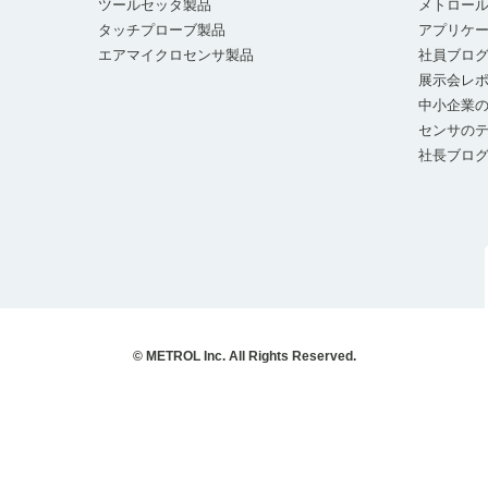
ツールセッタ製品
メトロー
タッチプローブ製品
アプリケ
エアマイクロセンサ製品
社員ブロ
展示会レ
中小企業の
センサの
社長ブロ
© METROL Inc. All Rights Reserved.