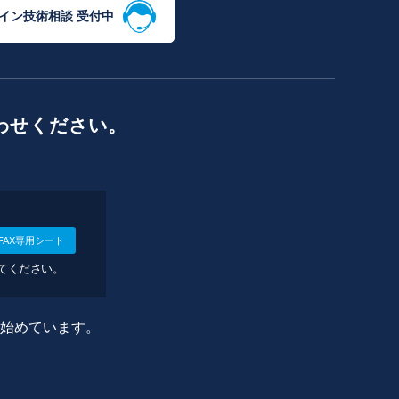
イン技術相談 受付中
わせください。
FAX専用シート
してください。
に始めています。