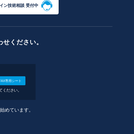
イン技術相談 受付中
わせください。
FAX専用シート
してください。
に始めています。