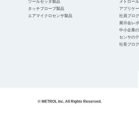
ツールセッタ製品
メトロー
タッチプローブ製品
アプリケ
エアマイクロセンサ製品
社員ブロ
展示会レ
中小企業の
センサの
社長ブロ
© METROL Inc. All Rights Reserved.