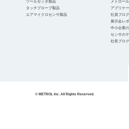
ツールセッタ製品
メトロー
タッチプローブ製品
アプリケ
エアマイクロセンサ製品
社員ブロ
展示会レ
中小企業の
センサの
社長ブロ
© METROL Inc. All Rights Reserved.