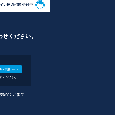
イン技術相談 受付中
わせください。
FAX専用シート
してください。
に始めています。