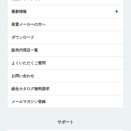
ごあいさつ
メトロールの事業
タッチスイッチ製品
最新情報
受賞履歴
ツールセッタ製品
メディア掲載
タッチプローブ製品
ニュースリリース
装置メーカーの方へ
採用情報
エアマイクロセンサ製品
メトロールの技術
国/地域/言語
アプリケーション
ダウンロード
社員ブログ
展示会レポート
販売代理店一覧
中小企業のBCP地震対策
センサのテクニカルガイド
よくいただくご質問
社長ブログ
お問い合わせ
総合カタログ無料請求
メールマガジン登録
サポート