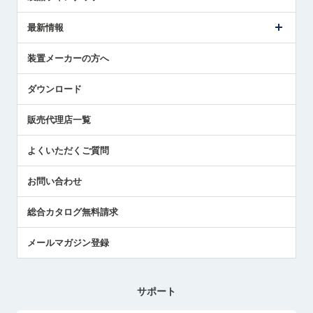
ごあいさつ
メトロールの事業
タッチスイッチ製品
最新情報
受賞履歴
ツールセッタ製品
メディア掲載
タッチプローブ製品
ニュースリリース
装置メーカーの方へ
採用情報
エアマイクロセンサ製品
メトロールの技術
国/地域/言語
アプリケーション
ダウンロード
社員ブログ
展示会レポート
販売代理店一覧
中小企業のBCP地震対策
センサのテクニカルガイド
よくいただくご質問
社長ブログ
お問い合わせ
総合カタログ無料請求
メールマガジン登録
サポート