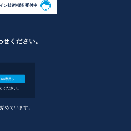
イン技術相談 受付中
わせください。
FAX専用シート
してください。
に始めています。