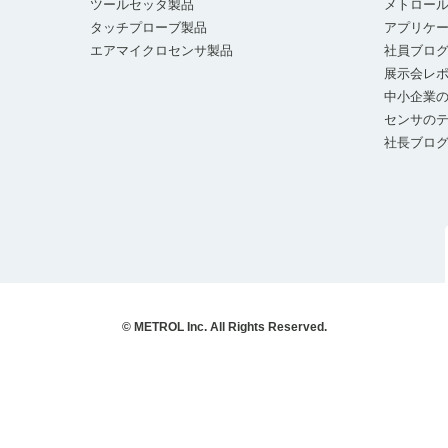
ツールセッタ製品
メトロー
タッチプローブ製品
アプリケ
エアマイクロセンサ製品
社員ブロ
展示会レ
中小企業の
センサの
社長ブロ
© METROL Inc. All Rights Reserved.